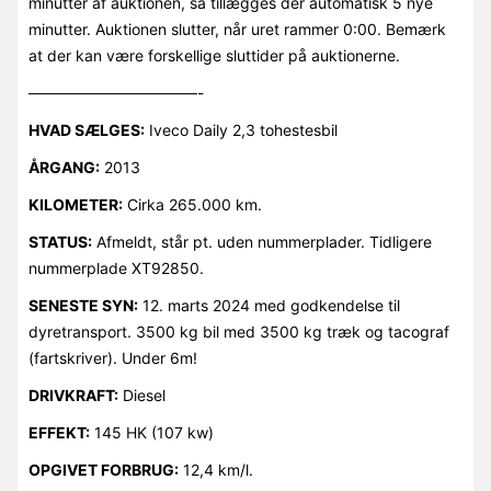
minutter af auktionen, så tillægges der automatisk 5 nye
minutter. Auktionen slutter, når uret rammer 0:00. Bemærk
at der kan være forskellige sluttider på auktionerne.
———————————-
HVAD SÆLGES:
Iveco Daily 2,3 tohestesbil
ÅRGANG:
2013
KILOMETER:
Cirka 265.000 km.
STATUS:
Afmeldt, står pt. uden nummerplader. Tidligere
nummerplade XT92850.
SENESTE SYN:
12. marts 2024 med godkendelse til
dyretransport. 3500 kg bil med 3500 kg træk og tacograf
(fartskriver). Under 6m!
DRIVKRAFT:
Diesel
EFFEKT:
145 HK (107 kw)
OPGIVET FORBRUG:
12,4 km/l.