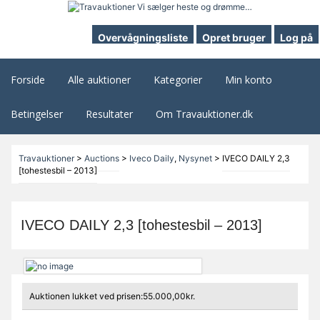
Overvågningsliste
Opret bruger
Log på
Forside
Alle auktioner
Kategorier
Min konto
Betingelser
Resultater
Om Travauktioner.dk
Travauktioner
>
Auctions
>
Iveco Daily
,
Nysynet
>
IVECO DAILY 2,3
[tohestesbil – 2013]
IVECO DAILY 2,3 [tohestesbil – 2013]
Auktionen lukket ved prisen:55.000,00kr.