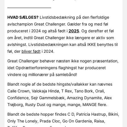
———————————
HVAD SÆLGES?
Livstidsbedækning på den flerfoldige
avlschampion Great Challenger. Gælder fra og med føl
produceret i 2024 og altså født i
2025
. Og derefter et føl
om året, indtil Great Challenger ikke længere er aktiv som
avlshingst. Livstidsbedækningen kan altså IKKE benyttes til
føl, der
bliver født
i 2024.
Great Challenger behøver næsten ikke nogen præsentation,
idet Opdrætterforeningens flaghingst har produceret
vindere og millionærer på samlebånd!
Blandt nogle af de bedste hingste/vallakker kan nævnes
Calle Crown, Valokaja Hindø, T Rex, Tano Bork, Orali,
Confidence, Sejr Gammelsbæk, Amazing Dynamite, Alex
Trøjborg, Rusty Dust og mange, mange, MANGE flere.
Blandt de bedste hopper findes C D, Patricia Hastrup, Bikini,
Only The Lonely, Prada Cloc, Go On Gardenia, Raisa,