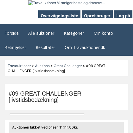
Overvågningsliste
Opret bruger
Log på
Forside
Alle auktioner
Kategorier
Min konto
Betingelser
Resultater
Om Travauktioner.dk
Travauktioner
>
Auctions
>
Great Challenger
>
#09 GREAT
CHALLENGER [livstidsbedækning]
#09 GREAT CHALLENGER
[livstidsbedækning]
Auktionen lukket ved prisen:11.111,00kr.