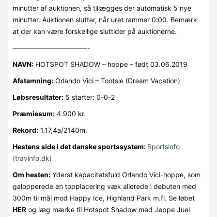
minutter af auktionen, så tillægges der automatisk 5 nye
minutter. Auktionen slutter, når uret rammer 0:00. Bemærk
at der kan være forskellige sluttider på auktionerne.
———————————-
NAVN:
HOTSPOT SHADOW – hoppe – født 03.06.2019
Afstamning:
Orlando Vici – Tootsie (Dream Vacation)
Løbsresultater:
5 starter: 0-0-2
Præmiesum:
4.900 kr.
Rekord:
1.17,4a/2140m.
Hestens side i det danske sportssystem:
Sportsinfo
(travinfo.dk)
Om hesten:
Yderst kapacitetsfuld Orlando Vici-hoppe, som
galopperede en topplacering væk allerede i debuten med
300m til mål mod Happy Ice, Highland Park m.fl. Se løbet
HER
og læg mærke til Hotspot Shadow med Jeppe Juel