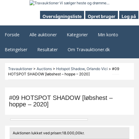
Overvågningsliste
Opret bruger
Log på
Forside
Alle auktioner
Kategorier
Min konto
Betingelser
Resultater
Om Travauktioner.dk
Travauktioner
>
Auctions
>
Hotspot Shadow
,
Orlando Vici
>
#09
HOTSPOT SHADOW [løbshest – hoppe – 2020]
#09 HOTSPOT SHADOW [løbshest –
hoppe – 2020]
Auktionen lukket ved prisen:18.000,00kr.