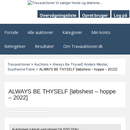
Overvågningsliste
Opret bruger
Log på
Forside
Alle auktioner
Kategorier
Min konto
Betingelser
Resultater
Om Travauktioner.dk
Travauktioner
>
Auctions
>
Always Be Thyself
,
Anders Wester
,
Southwind Frank
>
ALWAYS BE THYSELF [løbshest – hoppe – 2022]
ALWAYS BE THYSELF [løbshest – hoppe
– 2022]
Auktionen lukket ved prisen:14.000,00kr.