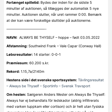
Forlænget spilletid:
Bydes der inden for de sidste 5
minutter af auktionen, så tillægges der automatisk 5 nye
minutter. Auktionen slutter, når uret rammer 0:00. Bemærk
at der kan være forskellige sluttider på auktionerne.
———————————-
NAVN:
ALWAYS BE THYSELF – hoppe – født 03.05.2022
Afstamning:
Southwind Frank – Vale Capar (Conway Hall)
Løbsresultater:
14 starter: 0-0-1
Præmiesum:
60.200 s.kr.
Rekord:
1.15,7a/2140m
Hestens side i det svenske sportssystem:
Tävlingsresultat
– Always be Thyself – Sportinfo – Svensk Travsport
Om hesten:
Sælgeren Anders Wester om Always Be Thyself:
Always har ej behandlats för ledskador (aldrig infiltrerats
med varken tuppkam eller cortison) och är helt utan fysiska