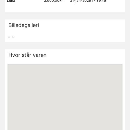
Luna
2.000,00kr.
31-jan-2026 17:39:45
Billedegalleri
Hvor står varen