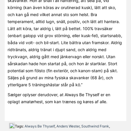
skavanker. Hon är snäll i all hantering, att sela på, vid
körning (kan även köras av orutinerad kusk), lätt att sko,
och kan gå med vilket annat sto som helst. Bra
temperament, alltid lugn, snäll, positiv, och lätt att hantera.
Lätt att köra, tar aldrig i, lätt på bettet. 100% travsäker
(enbart galopp vid grov störning, eller kusk-fel), startsnabb,
båda vid volt- och bil-start. Lite bättra utan framskor. Aldrig
ridtränats, aldrig tränat i djupt sand, och aldrig med
tryckvagn, aldrig gått med jänkervagn eller norskt. Utan
sårskadan hade hon startat på, och hon är startklar. Stort
potential som fölsto (fin exteriör, och kanon-stam) på sikt.
Säljes på grund av mina fysiska skavanker (68 år), och
ytterligare 5 träningshästar står på kö.”
Sælger oplyser derudover, at Always Be Thyself er en
oplagt amatørhest, som kan trænes og køres af alle.
Tags:
Always Be Thyself
,
Anders Wester
,
Southwind Frank
,