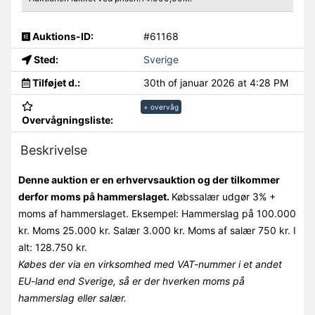
Auktions-ID:
#61168
Sted:
Sverige
Tilføjet d.:
30th of januar 2026 at 4:28 PM
+ overvåg
Overvågningsliste:
Beskrivelse
Denne auktion er en erhvervsauktion og der tilkommer
derfor moms på hammerslaget.
Købssalær udgør 3% +
moms af hammerslaget. Eksempel: Hammerslag på 100.000
kr. Moms 25.000 kr. Salær 3.000 kr. Moms af salær 750 kr. I
alt: 128.750 kr.
Købes der via en virksomhed med VAT-nummer i et andet
EU-land end Sverige, så er der hverken moms på
hammerslag eller salær.