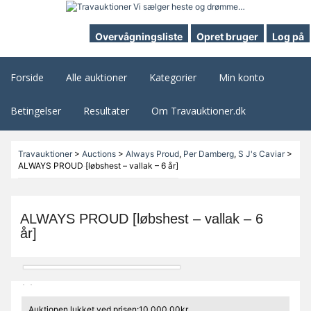
Overvågningsliste
Opret bruger
Log på
Forside
Alle auktioner
Kategorier
Min konto
Betingelser
Resultater
Om Travauktioner.dk
Travauktioner
>
Auctions
>
Always Proud
,
Per Damberg
,
S J's Caviar
>
ALWAYS PROUD [løbshest – vallak – 6 år]
ALWAYS PROUD [løbshest – vallak – 6
år]
Auktionen lukket ved prisen:10.000,00kr.