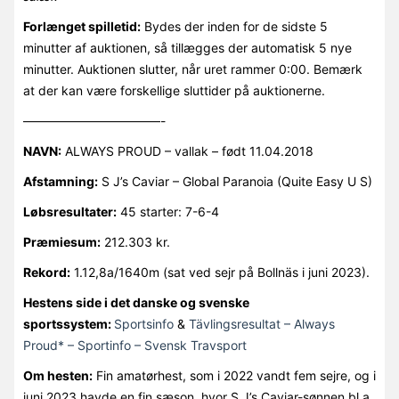
Forlænget spilletid:
Bydes der inden for de sidste 5
minutter af auktionen, så tillægges der automatisk 5 nye
minutter. Auktionen slutter, når uret rammer 0:00. Bemærk
at der kan være forskellige sluttider på auktionerne.
———————————-
NAVN:
ALWAYS PROUD – vallak – født 11.04.2018
Afstamning:
S J’s Caviar – Global Paranoia (Quite Easy U S)
Løbsresultater:
45 starter: 7-6-4
Præmiesum:
212.303 kr.
Rekord:
1.12,8a/1640m (sat ved sejr på Bollnäs i juni 2023).
Hestens side i det danske og svenske
sportssystem:
Sportsinfo
&
Tävlingsresultat – Always
Proud* – Sportinfo – Svensk Travsport
Om hesten:
Fin amatørhest, som i 2022 vandt fem sejre, og i
juni 2023 havde en fin sæson, hvor S J’s Caviar-sønnen bl.a.