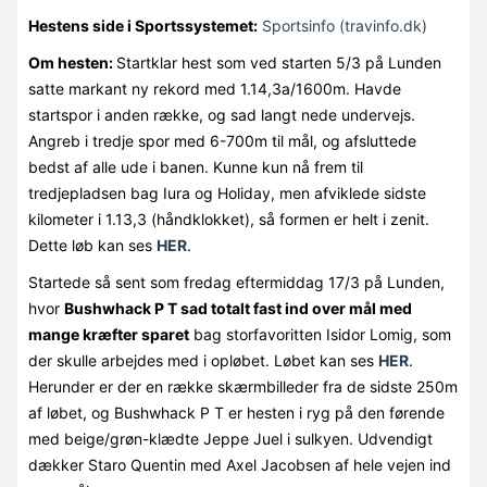
Hestens side i Sportssystemet:
Sportsinfo (travinfo.dk)
Om hesten:
Startklar hest som ved starten 5/3 på Lunden
satte markant ny rekord med 1.14,3a/1600m. Havde
startspor i anden række, og sad langt nede undervejs.
Angreb i tredje spor med 6-700m til mål, og afsluttede
bedst af alle ude i banen. Kunne kun nå frem til
tredjepladsen bag Iura og Holiday, men afviklede sidste
kilometer i 1.13,3 (håndklokket), så formen er helt i zenit.
Dette løb kan ses
HER
.
Startede så sent som fredag eftermiddag 17/3 på Lunden,
hvor
Bushwhack P T sad totalt fast ind over mål med
mange kræfter sparet
bag storfavoritten Isidor Lomig, som
der skulle arbejdes med i opløbet. Løbet kan ses
HER
.
Herunder er der en række skærmbilleder fra de sidste 250m
af løbet, og Bushwhack P T er hesten i ryg på den førende
med beige/grøn-klædte Jeppe Juel i sulkyen. Udvendigt
dækker Staro Quentin med Axel Jacobsen af hele vejen ind