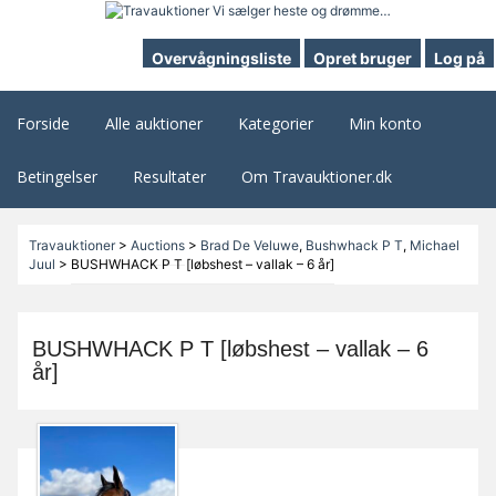
Overvågningsliste
Opret bruger
Log på
Forside
Alle auktioner
Kategorier
Min konto
Betingelser
Resultater
Om Travauktioner.dk
Travauktioner
>
Auctions
>
Brad De Veluwe
,
Bushwhack P T
,
Michael
Juul
>
BUSHWHACK P T [løbshest – vallak – 6 år]
BUSHWHACK P T [løbshest – vallak – 6
år]