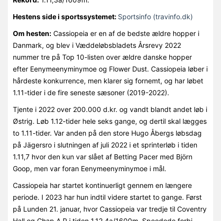
Hestens side i sportssystemet:
Sportsinfo (travinfo.dk)
Om hesten:
Cassiopeia er en af de bedste ældre hopper i
Danmark, og blev i Væddeløbsbladets Årsrevy 2022
nummer tre på Top 10-listen over ældre danske hopper
efter Eenymeenyminymoe og Flower Dust. Cassiopeia løber i
hårdeste konkurrence, men klarer sig fornemt, og har løbet
1.11-tider i de fire seneste sæsoner (2019-2022).
Tjente i 2022 over 200.000 d.kr. og vandt blandt andet løb i
Østrig. Løb 1.12-tider hele seks gange, og dertil skal lægges
to 1.11-tider. Var anden på den store Hugo Åbergs løbsdag
på Jägersro i slutningen af juli 2022 i et sprinterløb i tiden
1.11,7 hvor den kun var slået af Betting Pacer med Björn
Goop, men var foran Eenymeenyminymoe i mål.
Cassiopeia har startet kontinuerligt gennem en længere
periode. I 2023 har hun indtil videre startet to gange. Først
på Lunden 21. januar, hvor Cassiopeia var tredje til Coventry
Hall og Chap A P i tiden 1.12,4a/1600m. Speedede forbi