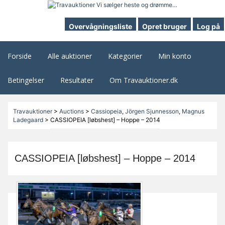
Overvågningsliste
Opret bruger
Log på
Forside
Alle auktioner
Kategorier
Min konto
Betingelser
Resultater
Om Travauktioner.dk
Travauktioner
>
Auctions
>
Cassiopeia
,
Jörgen Sjunnesson
,
Magnus
Ladegaard
>
CASSIOPEIA [løbshest] – Hoppe – 2014
CASSIOPEIA [løbshest] – Hoppe – 2014