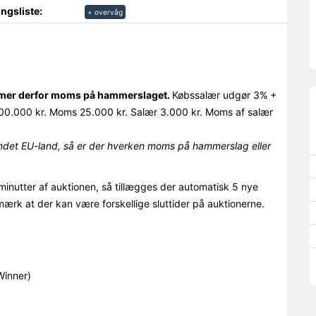
ngsliste:
+ overvåg
ommer derfor moms på hammerslaget.
Købssalær udgør 3% +
0.000 kr. Moms 25.000 kr. Salær 3.000 kr. Moms af salær
det EU-land, så er der hverken moms på hammerslag eller
minutter af auktionen, så tillægges der automatisk 5 nye
mærk at der kan være forskellige sluttider på auktionerne.
Winner)