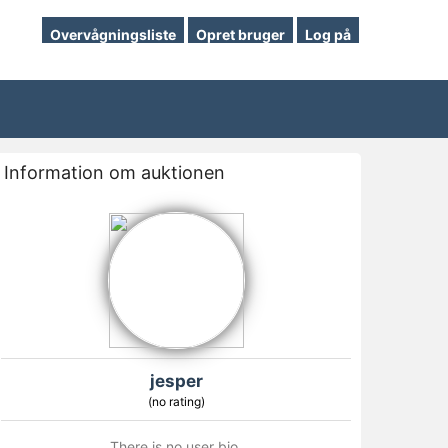
Overvågningsliste
Opret bruger
Log på
Information om auktionen
jesper
(no rating)
There is no user bio.