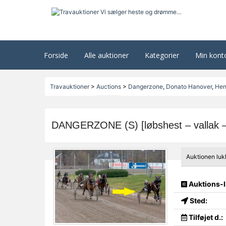
Forside
Alle auktioner
Kategorier
Min kont
Travauktioner
>
Auctions
>
Dangerzone
,
Donato Hanover
,
Hen
DANGERZONE (S) [løbshest – vallak –
Auktionen luk
Auktions-I
Sted:
Tilføjet d.: