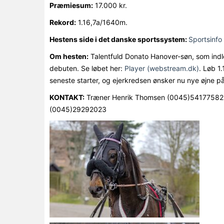
Præmiesum:
17.000 kr.
Rekord:
1.16,7a/1640m.
Hestens side i det danske sportssystem:
Sportsinfo 
Om hesten:
Talentfuld Donato Hanover-søn, som indle
debuten. Se løbet her:
Player (webstream.dk)
. Løb 1.
seneste starter, og ejerkredsen ønsker nu nye øjne p
KONTAKT:
Træner Henrik Thomsen (0045)54177582 ell
(0045)29292023