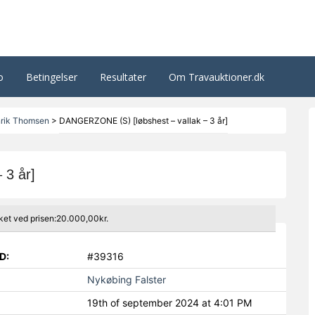
o
Betingelser
Resultater
Om Travauktioner.dk
rik Thomsen
>
DANGERZONE (S) [løbshest – vallak – 3 år]
 3 år]
ket ved prisen:20.000,00kr.
D:
#39316
Nykøbing Falster
19th of september 2024 at 4:01 PM