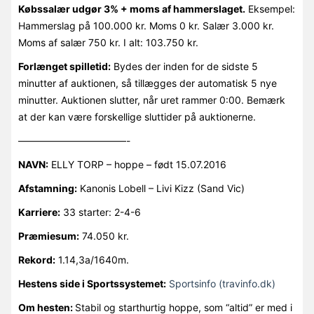
Købssalær udgør 3% + moms af hammerslaget.
Eksempel:
Hammerslag på 100.000 kr. Moms 0 kr. Salær 3.000 kr.
Moms af salær 750 kr. I alt: 103.750 kr.
Forlænget spilletid:
Bydes der inden for de sidste 5
minutter af auktionen, så tillægges der automatisk 5 nye
minutter. Auktionen slutter, når uret rammer 0:00. Bemærk
at der kan være forskellige sluttider på auktionerne.
———————————-
NAVN:
ELLY TORP – hoppe – født 15.07.2016
Afstamning:
Kanonis Lobell – Livi Kizz (Sand Vic)
Karriere:
33 starter: 2-4-6
Præmiesum:
74.050 kr.
Rekord:
1.14,3a/1640m.
Hestens side i Sportssystemet:
Sportsinfo (travinfo.dk)
Om hesten:
Stabil og starthurtig hoppe, som “altid” er med i