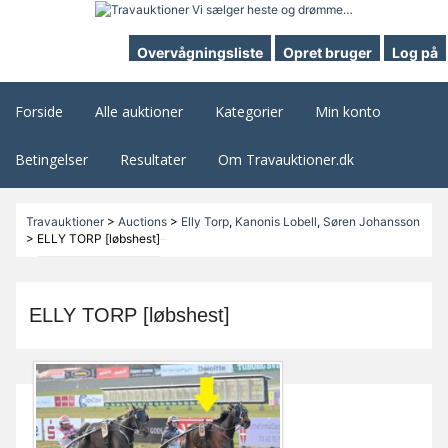
Overvågningsliste
Opret bruger
Log på
Forside
Alle auktioner
Kategorier
Min konto
Betingelser
Resultater
Om Travauktioner.dk
Travauktioner
>
Auctions
>
Elly Torp
,
Kanonis Lobell
,
Søren Johansson
>
ELLY TORP [løbshest]
ELLY TORP [løbshest]