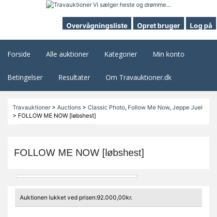
Overvågningsliste
Opret bruger
Log på
Forside
Alle auktioner
Kategorier
Min konto
Betingelser
Resultater
Om Travauktioner.dk
Travauktioner
>
Auctions
>
Classic Photo
,
Follow Me Now
,
Jeppe Juel
>
FOLLOW ME NOW [løbshest]
FOLLOW ME NOW [løbshest]
Auktionen lukket ved prisen:92.000,00kr.