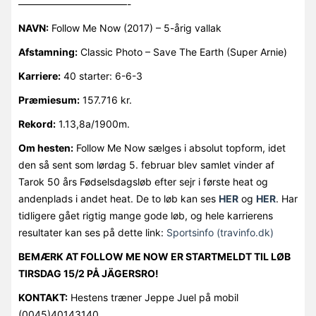
———————————-
NAVN:
Follow Me Now (2017) – 5-årig vallak
Afstamning:
Classic Photo – Save The Earth (Super Arnie)
Karriere:
40 starter: 6-6-3
Præmiesum:
157.716 kr.
Rekord:
1.13,8a/1900m.
Om hesten:
Follow Me Now sælges i absolut topform, idet
den så sent som lørdag 5. februar blev samlet vinder af
Tarok 50 års Fødselsdagsløb efter sejr i første heat og
andenplads i andet heat. De to løb kan ses
HER
og
HER
. Har
tidligere gået rigtig mange gode løb, og hele karrierens
resultater kan ses på dette link:
Sportsinfo (travinfo.dk)
BEMÆRK AT FOLLOW ME NOW ER STARTMELDT TIL LØB
TIRSDAG 15/2 PÅ JÄGERSRO!
KONTAKT:
Hestens træner Jeppe Juel på mobil
(0045)40143140.