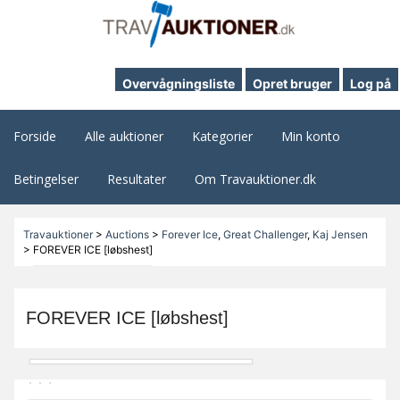
Overvågningsliste
Opret bruger
Log på
Forside
Alle auktioner
Kategorier
Min konto
Betingelser
Resultater
Om Travauktioner.dk
Travauktioner
>
Auctions
>
Forever Ice
,
Great Challenger
,
Kaj Jensen
>
FOREVER ICE [løbshest]
FOREVER ICE [løbshest]