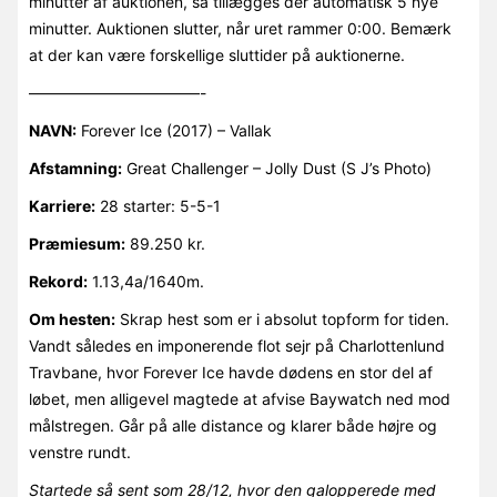
minutter af auktionen, så tillægges der automatisk 5 nye
minutter. Auktionen slutter, når uret rammer 0:00. Bemærk
at der kan være forskellige sluttider på auktionerne.
———————————-
NAVN:
Forever Ice (2017) – Vallak
Afstamning:
Great Challenger – Jolly Dust (S J’s Photo)
Karriere:
28 starter: 5-5-1
Præmiesum:
89.250 kr.
Rekord:
1.13,4a/1640m.
Om hesten:
Skrap hest som er i absolut topform for tiden.
Vandt således en imponerende flot sejr på Charlottenlund
Travbane, hvor Forever Ice havde dødens en stor del af
løbet, men alligevel magtede at afvise Baywatch ned mod
målstregen. Går på alle distance og klarer både højre og
venstre rundt.
Startede så sent som 28/12, hvor den galopperede med