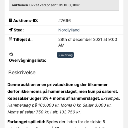
Auktionen lukket ved prisen:105.000,00kr.
Auktions-ID:
#7696
Sted:
Nordjylland
Tilføjet d.:
28th of december 2021 at 9:00
AM
+ overvåg
Overvågningsliste:
Beskrivelse
Denne auktion er en privatauktion og der tilkommer
derfor ikke moms på hammerslaget, men kun på salæret.
Købssalær udgør 3% + moms af hammerslaget.
Eksempel:
Hammerslag på 100.000 kr. Moms 0 kr. Salær 3.000 kr.
Moms af salær 750 kr. I alt: 103.750 kr.
Forlænget spilletid:
Bydes der inden for de sidste 5