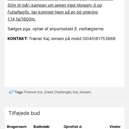
50m til mål i kampen om sejren med Honesty S og
Futteflagfis. Var kommet hjem på en tid omkring
1.14,1a/1600m.
Sælges pga. ophør af anpartsstald jf. vedtægterne.
KONTAKT:
Træner Kaj Jensen på mobil (0045)61753668
Tags:
Forever Ice
,
Great Challenger
,
Kaj Jensen
,
Tilføjede bud
Brugernavn
Budbeløb
Oprettet d.
Vinder