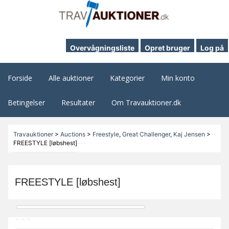
Overvågningsliste
Opret bruger
Log på
Forside
Alle auktioner
Kategorier
Min konto
Betingelser
Resultater
Om Travauktioner.dk
Travauktioner
>
Auctions
>
Freestyle
,
Great Challenger
,
Kaj Jensen
>
FREESTYLE [løbshest]
FREESTYLE [løbshest]