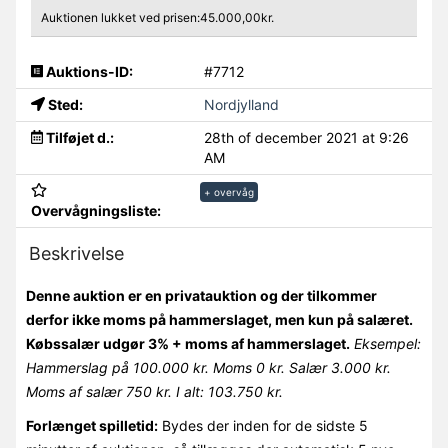
Auktionen lukket ved prisen:45.000,00kr.
Auktions-ID:
#7712
Sted:
Nordjylland
Tilføjet d.:
28th of december 2021 at 9:26
AM
+ overvåg
Overvågningsliste:
Beskrivelse
Denne auktion er en privatauktion og der tilkommer
derfor ikke moms på hammerslaget, men kun på salæret.
Købssalær udgør 3% + moms af hammerslaget.
Eksempel:
Hammerslag på 100.000 kr. Moms 0 kr. Salær 3.000 kr.
Moms af salær 750 kr. I alt: 103.750 kr.
Forlænget spilletid:
Bydes der inden for de sidste 5