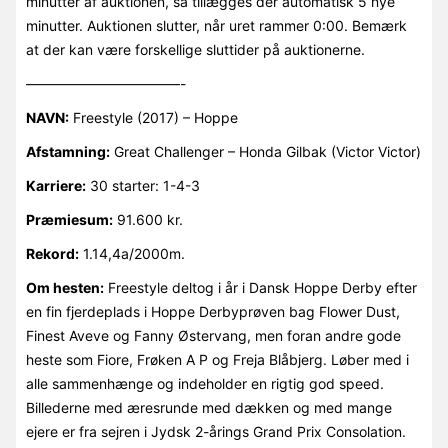
minutter af auktionen, så tillægges der automatisk 5 nye
minutter. Auktionen slutter, når uret rammer 0:00. Bemærk
at der kan være forskellige sluttider på auktionerne.
———————————-
NAVN:
Freestyle (2017) – Hoppe
Afstamning:
Great Challenger – Honda Gilbak (Victor Victor)
Karriere:
30 starter: 1-4-3
Præmiesum:
91.600 kr.
Rekord:
1.14,4a/2000m.
Om hesten:
Freestyle deltog i år i Dansk Hoppe Derby efter
en fin fjerdeplads i Hoppe Derbyprøven bag Flower Dust,
Finest Aveve og Fanny Østervang, men foran andre gode
heste som Fiore, Frøken A P og Freja Blåbjerg. Løber med i
alle sammenhænge og indeholder en rigtig god speed.
Billederne med æresrunde med dækken og med mange
ejere er fra sejren i Jydsk 2-årings Grand Prix Consolation.