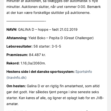
minutter af auktionen, så tillægges der automatisk 5 nye
minutter. Auktionen slutter, når uret rammer 0:00. Bemærk
at der kan være forskellige sluttider på auktionerne.
———————————-
NAVN:
GALINA D – hoppe – født 21.02.2019
Afstamning:
Yield Boko – Pepita D (Great Challenger)
Løbsresultater:
56 starter: 3-5-5
Præmiesum:
84.487 kr.
Rekord:
1.16,0a/2060m.
Hestens side i det danske sportssystem:
Sportsinfo
(travinfo.dk)
Om hesten:
Galina D er en rigtig fin amatørhest, som altid
gør det godt. Har således tjent penge i sine seneste seks
starter. Kan køres af alle, og ligner et oplagt køb for en JVB-
amatør.