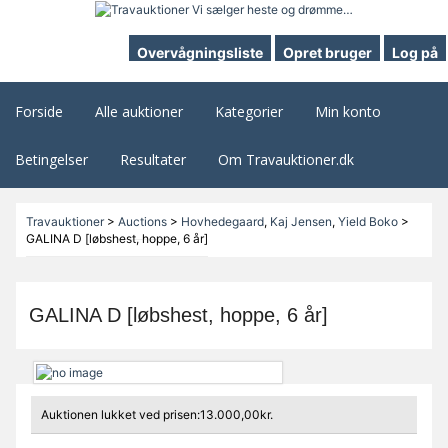
Overvågningsliste
Opret bruger
Log på
Forside
Alle auktioner
Kategorier
Min konto
Betingelser
Resultater
Om Travauktioner.dk
Travauktioner
>
Auctions
>
Hovhedegaard
,
Kaj Jensen
,
Yield Boko
>
GALINA D [løbshest, hoppe, 6 år]
GALINA D [løbshest, hoppe, 6 år]
Auktionen lukket ved prisen:13.000,00kr.