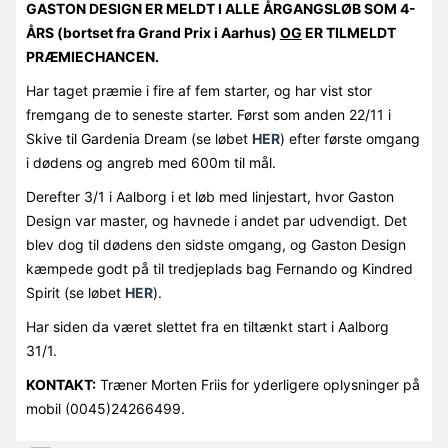
GASTON DESIGN ER MELDT I ALLE ÅRGANGSLØB SOM 4-
ÅRS (bortset fra Grand Prix i Aarhus)
OG
ER TILMELDT
PRÆMIECHANCEN.
Har taget præmie i fire af fem starter, og har vist stor
fremgang de to seneste starter. Først som anden 22/11 i
Skive til Gardenia Dream (se løbet
HER
) efter første omgang
i dødens og angreb med 600m til mål.
Derefter 3/1 i Aalborg i et løb med linjestart, hvor Gaston
Design var master, og havnede i andet par udvendigt. Det
blev dog til dødens den sidste omgang, og Gaston Design
kæmpede godt på til tredjeplads bag Fernando og Kindred
Spirit (se løbet
HER
).
Har siden da været slettet fra en tiltænkt start i Aalborg
31/1.
KONTAKT:
Træner Morten Friis for yderligere oplysninger på
mobil (0045)24266499.