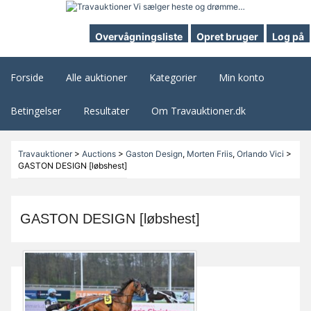
Overvågningsliste
Opret bruger
Log på
Forside
Alle auktioner
Kategorier
Min konto
Betingelser
Resultater
Om Travauktioner.dk
Travauktioner
>
Auctions
>
Gaston Design
,
Morten Friis
,
Orlando Vici
>
GASTON DESIGN [løbshest]
GASTON DESIGN [løbshest]