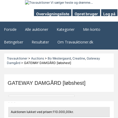
Overvågningsliste
Opret bruger
Log på
Forside
Alle auktioner
Kategorier
Min konto
Betingelser
Resultater
Om Travauktioner.dk
Travauktioner
>
Auctions
>
Bo Westergaard
,
Creatine
,
Gateway
Damgård
>
GATEWAY DAMGÅRD [løbshest]
GATEWAY DAMGÅRD [løbshest]
Auktionen lukket ved prisen:110.000,00kr.