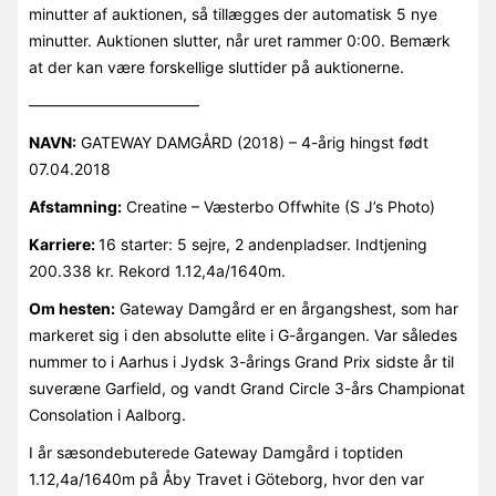
minutter af auktionen, så tillægges der automatisk 5 nye
minutter. Auktionen slutter, når uret rammer 0:00. Bemærk
at der kan være forskellige sluttider på auktionerne.
———————————
NAVN:
GATEWAY DAMGÅRD (2018) – 4-årig hingst født
07.04.2018
Afstamning:
Creatine – Væsterbo Offwhite (S J’s Photo)
Karriere:
16 starter: 5 sejre, 2 andenpladser. Indtjening
200.338 kr. Rekord 1.12,4a/1640m.
Om hesten:
Gateway Damgård er en årgangshest, som har
markeret sig i den absolutte elite i G-årgangen. Var således
nummer to i Aarhus i Jydsk 3-årings Grand Prix sidste år til
suveræne Garfield, og vandt Grand Circle 3-års Championat
Consolation i Aalborg.
I år sæsondebuterede Gateway Damgård i toptiden
1.12,4a/1640m på Åby Travet i Göteborg, hvor den var