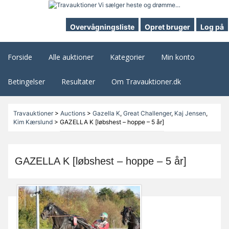
Overvågningsliste
Opret bruger
Log på
Forside
Alle auktioner
Kategorier
Min konto
Betingelser
Resultater
Om Travauktioner.dk
Travauktioner
>
Auctions
>
Gazella K
,
Great Challenger
,
Kaj Jensen
,
Kim Kærslund
>
GAZELLA K [løbshest – hoppe – 5 år]
GAZELLA K [løbshest – hoppe – 5 år]