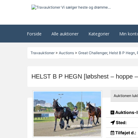
Forside
Alle auktioner
Kategorier
Min kont
Travauktioner
>
Auctions
>
Great Challenger
,
Helst B P Hegn
,
HELST B P HEGN [løbshest – hoppe – 
Auktionen luk
Auktions-I
Sted:
Tilføjet d.: