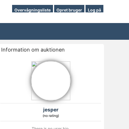
Overvågningsliste
Opret bruger
Log på
Information om auktionen
jesper
(no rating)
There is no user bio.