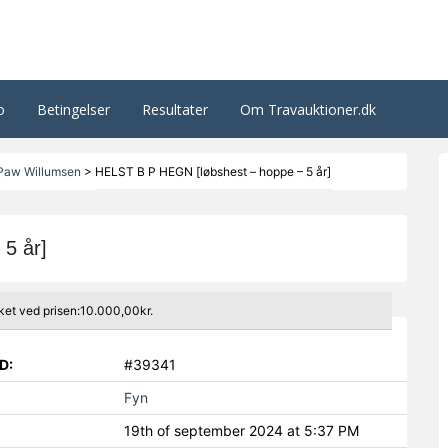
o
Betingelser
Resultater
Om Travauktioner.dk
Paw Willumsen
>
HELST B P HEGN [løbshest – hoppe – 5 år]
5 år]
ket ved prisen:10.000,00kr.
D:
#39341
Fyn
19th of september 2024 at 5:37 PM