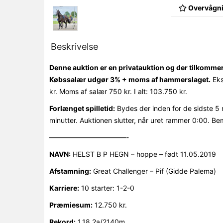
Overvågni
Beskrivelse
Denne auktion er en privatauktion og der tilkomme
Købssalær udgør 3% + moms af hammerslaget.
Eks
kr. Moms af salær 750 kr. I alt: 103.750 kr.
Forlænget spilletid:
Bydes der inden for de sidste 5 
minutter. Auktionen slutter, når uret rammer 0:00. Be
———————————-
NAVN:
HELST B P HEGN – hoppe – født 11.05.2019
Afstamning:
Great Challenger – Pif (Gidde Palema)
Karriere:
10 starter: 1-2-0
Præmiesum:
12.750 kr.
Rekord:
1.18,2a/2140m