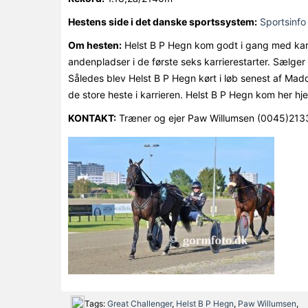
Hestens side i det danske sportssystem:
Sportsinfo 
Om hesten:
Helst B P Hegn kom godt i gang med karr
andenpladser i de første seks karrierestarter. Sælger 
Således blev Helst B P Hegn kørt i løb senest af Mad
de store heste i karrieren. Helst B P Hegn kom her hjem
KONTAKT:
Træner og ejer Paw Willumsen (0045)21
Tags:
Great Challenger
,
Helst B P Hegn
,
Paw Willumsen
,