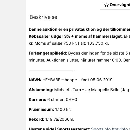
Overvågni
Beskrivelse
Denne auktion er en privatauktion og der tilkomme
Købssalær udgør 3% + moms af hammerslaget.
Eks
kr. Moms af salær 750 kr. I alt: 103.750 kr.
Forlænget spilletid:
Bydes der inden for de sidste 5 
minutter. Auktionen slutter, når uret rammer 0:00. Be
———————————-
NAVN:
HEYBABE – hoppe – født 05.06.2019
Afstamning:
Michael’s Turn – Je M’appelle Belle (Jag
Karriere:
6 starter: 0-0-0
Præmiesum:
1.100 kr.
Rekord:
1.19,7a/2060m.
Hestens side i Sportssystemet:
Sportsinfo (travinfo.