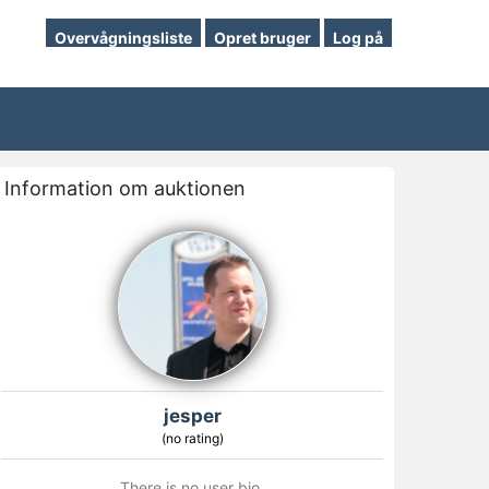
Overvågningsliste
Opret bruger
Log på
Information om auktionen
jesper
(no rating)
There is no user bio.