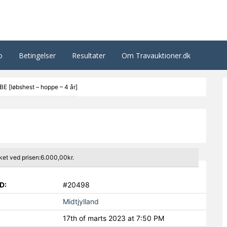
o
Betingelser
Resultater
Om Travauktioner.dk
 [løbshest – hoppe – 4 år]
ket ved prisen:6.000,00kr.
D:
#20498
Midtjylland
17th of marts 2023 at 7:50 PM