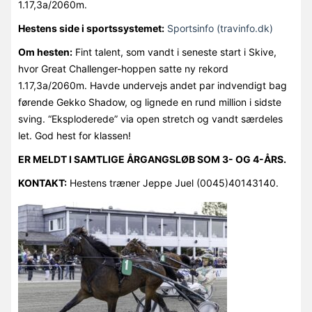
1.17,3a/2060m.
Hestens side i sportssystemet:
Sportsinfo (travinfo.dk)
Om hesten:
Fint talent, som vandt i seneste start i Skive,
hvor Great Challenger-hoppen satte ny rekord
1.17,3a/2060m. Havde undervejs andet par indvendigt bag
førende Gekko Shadow, og lignede en rund million i sidste
sving. “Eksploderede” via open stretch og vandt særdeles
let. God hest for klassen!
ER MELDT I SAMTLIGE ÅRGANGSLØB SOM 3- OG 4-ÅRS.
KONTAKT:
Hestens træner Jeppe Juel (0045)40143140.