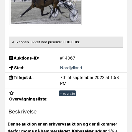
Auktionen lukket ved prisen:61.000,00kr.
Auktions-ID:
#14067
Sted:
Nordjylland
Tilføjet d.:
7th of september 2022 at 1:58
PM
+ overvåg
Overvågningsliste:
Beskrivelse
Denne auktion er en erhvervsauktion og der tilkommer
derfor moms på hammerslaget. Købssalær udgør 3% +