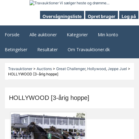
Overvågningsliste
Opret bruger
Log på
Forside
Alle auktioner
Kategorier
Min konto
Betingelser
Resultater
Om Travauktioner.dk
Travauktioner
>
Auctions
>
Great Challenger
,
Hollywood
,
Jeppe Juel
>
HOLLYWOOD [3-årig hoppe]
HOLLYWOOD [3-årig hoppe]