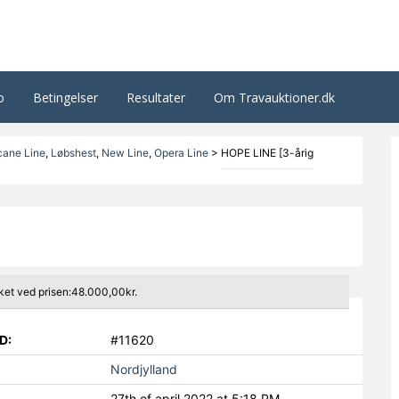
o
Betingelser
Resultater
Om Travauktioner.dk
cane Line
,
Løbshest
,
New Line
,
Opera Line
>
HOPE LINE [3-årig
ket ved prisen:48.000,00kr.
D:
#11620
Nordjylland
27th of april 2022 at 5:18 PM