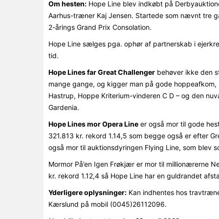
Om hesten:
Hope Line blev indkøbt på Derbyauktionen
Aarhus-træner Kaj Jensen. Startede som nævnt tre ga
2-årings Grand Prix Consolation.
Hope Line sælges pga. ophør af partnerskab i ejerkre
tid.
Hope Lines far Great Challenger
behøver ikke den s
mange gange, og kigger man på gode hoppeafkom, så 
Hastrup, Hoppe Kriterium-vinderen C D – og den nuv
Gardenia.
Hope Lines mor Opera Line
er også mor til gode hes
321.813 kr. rekord 1.14,5 som begge også er efter Gre
også mor til auktionsdyringen Flying Line, som blev 
Mormor På’en Igen Frøkjær er mor til millionærerne New
kr. rekord 1.12,4 så Hope Line har en guldrandet afst
Yderligere oplysninger:
Kan indhentes hos travtræne
Kærslund på mobil (0045)26112096.