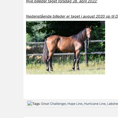
Nye billeder taget torsdag 28. april 2022:
Nedenstående billeder er taget i august 2020 op til 
Tags:
Great Challenger
,
Hope Line
,
Hurricane Line
,
Løbshe