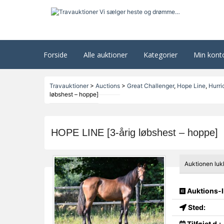
Forside
Alle auktioner
Kategorier
Min kont
Travauktioner
>
Auctions
>
Great Challenger
,
Hope Line
,
Hurri
løbshest – hoppe]
HOPE LINE [3-årig løbshest – hoppe]
Auktionen luk
Auktions-I
Sted:
Tilføjet d.: