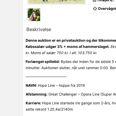
Overvågni
Beskrivelse
Denne auktion er en privatauktion og der tilkomme
Købssalær udgør 3% + moms af hammerslaget.
Ek
kr. Moms af salær 750 kr. I alt: 103.750 kr.
Forlænget spilletid:
Bydes der inden for de sidste 5 
minutter. Auktionen slutter, når uret rammer 0:00. Be
———————————-
NAVN:
Hope Line – hoppe fra 2019
Afstamning:
Great Challenger – Opera Line (Super Ar
Karriere:
Hope Line startede tre gange som 2-års, hv
satte rekord 1.20,4a/2140m.