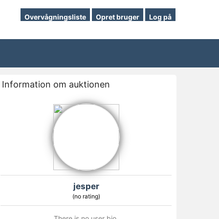
Overvågningsliste
Opret bruger
Log på
Information om auktionen
jesper
(no rating)
There is no user bio.