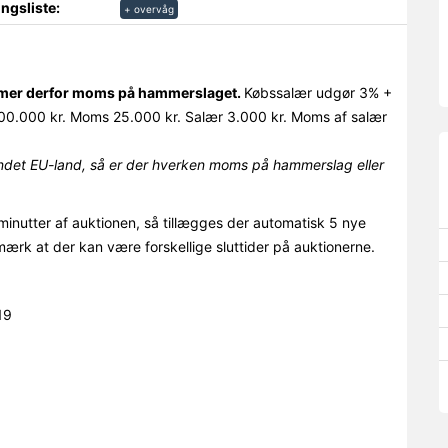
ngsliste:
+ overvåg
ommer derfor moms på hammerslaget.
Købssalær udgør 3% +
0.000 kr. Moms 25.000 kr. Salær 3.000 kr. Moms af salær
det EU-land, så er der hverken moms på hammerslag eller
minutter af auktionen, så tillægges der automatisk 5 nye
mærk at der kan være forskellige sluttider på auktionerne.
19