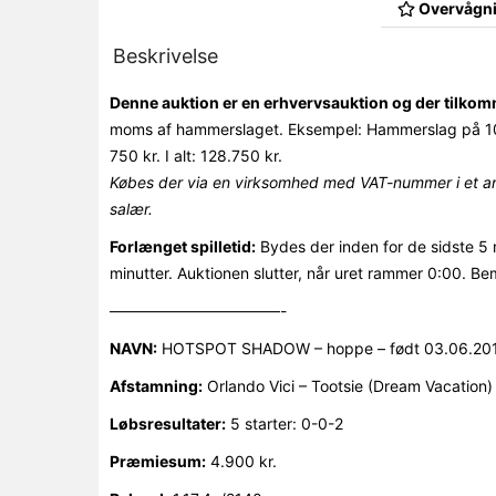
Overvågni
Beskrivelse
Denne auktion er en erhvervsauktion og der tilk
moms af hammerslaget. Eksempel: Hammerslag på 10
750 kr. I alt: 128.750 kr.
Købes der via en virksomhed med VAT-nummer i et an
salær.
Forlænget spilletid:
Bydes der inden for de sidste 5 
minutter. Auktionen slutter, når uret rammer 0:00. Be
———————————-
NAVN:
HOTSPOT SHADOW – hoppe – født 03.06.20
Afstamning:
Orlando Vici – Tootsie (Dream Vacation)
Løbsresultater:
5 starter: 0-0-2
Præmiesum:
4.900 kr.