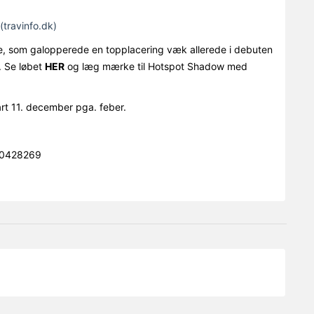
(travinfo.dk)
e, som galopperede en topplacering væk allerede i debuten
. Se løbet
HER
og læg mærke til Hotspot Shadow med
tart 11. december pga. feber.
)40428269