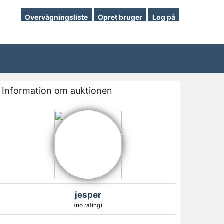
Overvågningsliste
Opret bruger
Log på
Information om auktionen
jesper
(no rating)