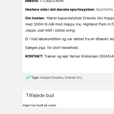
Rekord:
1.17,4a/2140m.
Hestens side i det danske sportssystem:
Sportsinfo 
Om hesten:
Yderst kapacitetsfuld Orlando Vici-hopp
med 300m til mål mod Happy Ice, Highland Park m.fl
Jeppe Juel midt i sidste sving.
Er i fuld løbskondition og var slettet fra en tiltænkt s
Sælges pga. for stort hestehold.
KONTAKT:
Træner og ejer Verner Kristensen (0045
Tags:
Hotspot Shadow
,
Orlando Vici
,
Tilføjede bud
Ingen har budt på varen