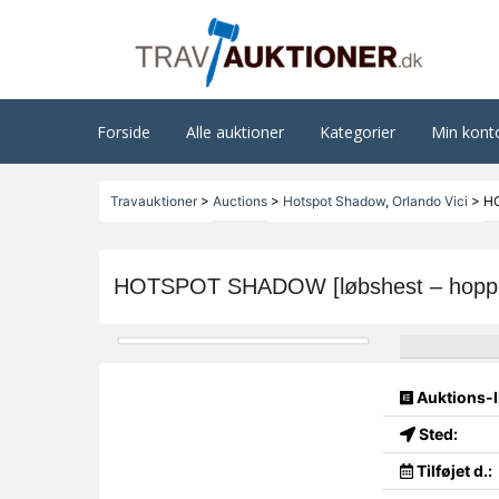
Forside
Alle auktioner
Kategorier
Min kont
Travauktioner
>
Auctions
>
Hotspot Shadow
,
Orlando Vici
>
HO
HOTSPOT SHADOW [løbshest – hoppe
Auktions-I
Sted:
Tilføjet d.: