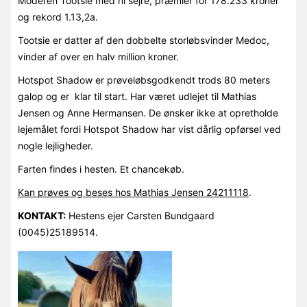
Moderen Tootsie med ni sejre, præmier for 178.233 kroner
og rekord 1.13,2a.
Tootsie er datter af den dobbelte storløbsvinder Medoc,
vinder af over en halv million kroner.
Hotspot Shadow er prøveløbsgodkendt trods 80 meters
galop og er klar til start. Har været udlejet til Mathias
Jensen og Anne Hermansen. De ønsker ikke at opretholde
lejemålet fordi Hotspot Shadow har vist dårlig opførsel ved
nogle lejligheder.
Farten findes i hesten. Et chancekøb.
Kan prøves og beses hos Mathias Jensen 24211118
.
KONTAKT:
Hestens ejer Carsten Bundgaard
(0045)25189514.