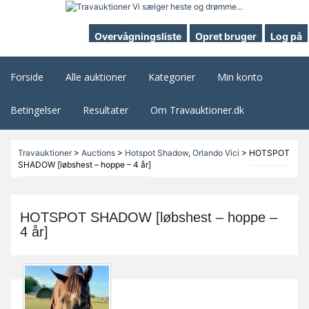
Overvågningsliste
Opret bruger
Log på
Forside
Alle auktioner
Kategorier
Min konto
Betingelser
Resultater
Om Travauktioner.dk
Travauktioner
>
Auctions
>
Hotspot Shadow
,
Orlando Vici
>
HOTSPOT
SHADOW [løbshest – hoppe – 4 år]
HOTSPOT SHADOW [løbshest – hoppe –
4 år]