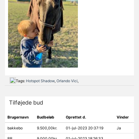
Tags:
Hotspot Shadow
,
Orlando Vici
,
Tilføjede bud
Brugernavn
Budbeløb
Oprettet d.
Vinder
bakkebo
9.500,00kr.
01-jul-2023 20:37:19
Ja
RR
9.000,00kr.
01-jul-2023 18:26:33