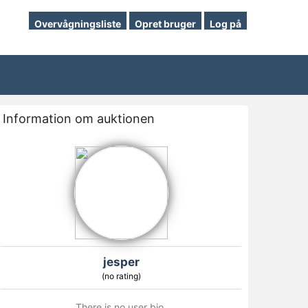
Overvågningsliste
Opret bruger
Log på
Information om auktionen
jesper
(no rating)
There is no user bio.