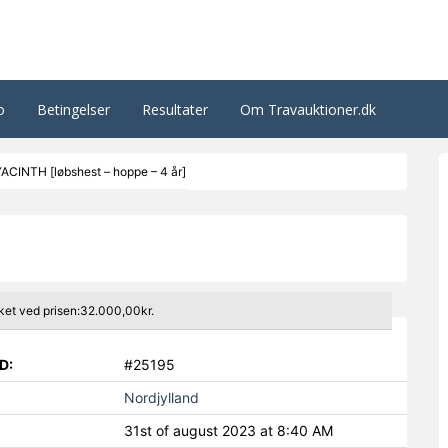
o
Betingelser
Resultater
Om Travauktioner.dk
ACINTH [løbshest – hoppe – 4 år]
ket ved prisen:32.000,00kr.
D:
#25195
Nordjylland
31st of august 2023 at 8:40 AM