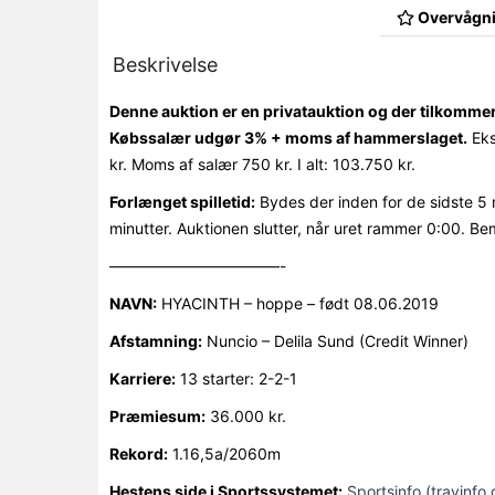
Overvågni
Beskrivelse
Denne auktion er en privatauktion og der tilkomme
Købssalær udgør 3% + moms af hammerslaget.
Eks
kr. Moms af salær 750 kr. I alt: 103.750 kr.
Forlænget spilletid:
Bydes der inden for de sidste 5 
minutter. Auktionen slutter, når uret rammer 0:00. Be
———————————-
NAVN:
HYACINTH – hoppe – født 08.06.2019
Afstamning:
Nuncio – Delila Sund (Credit Winner)
Karriere:
13 starter: 2-2-1
Præmiesum:
36.000 kr.
Rekord:
1.16,5a/2060m
Hestens side i Sportssystemet:
Sportsinfo (travinfo.