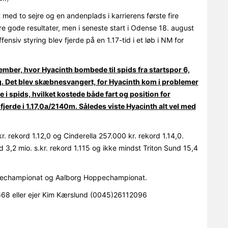
med to sejre og en andenplads i karrierens første fire
e gode resultater, men i seneste start i Odense 18. august
ensiv styring blev fjerde på en 1.17-tid i et løb i NM for
ember, hvor Hyacinth bombede til spids fra startspor 6,
ing. Det blev skæbnesvangert, for Hyacinth kom i problemer
i spids, hvilket kostede både fart og position for
jerde i 1.17,0a/2140m. Således viste Hyacinth alt vel med
. rekord 1.12,0 og Cinderella 257.000 kr. rekord 1.14,0.
3,2 mio. s.kr. rekord 1.115 og ikke mindst Triton Sund 15,4
oppechampionat og Aalborg Hoppechampionat.
68 eller ejer Kim Kærslund (0045)26112096