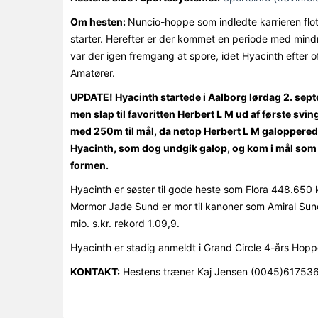
Om hesten:
Nuncio-hoppe som indledte karrieren flot 
starter. Herefter er der kommet en periode med mindr
var der igen fremgang at spore, idet Hyacinth efter off
Amatører.
UPDATE! Hyacinth startede i Aalborg lørdag 2. sept
men slap til favoritten Herbert L M ud af første sv
med 250m til mål, da netop Herbert L M galopperede 
Hyacinth, som dog undgik galop, og kom i mål som f
formen.
Hyacinth er søster til gode heste som Flora 448.650 kr
Mormor Jade Sund er mor til kanoner som Amiral Sund 
mio. s.kr. rekord 1.09,9.
Hyacinth er stadig anmeldt i Grand Circle 4-års H
KONTAKT:
Hestens træner Kaj Jensen (0045)617536