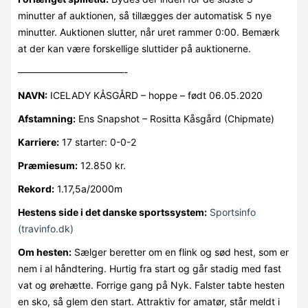
minutter af auktionen, så tillægges der automatisk 5 nye
minutter. Auktionen slutter, når uret rammer 0:00. Bemærk
at der kan være forskellige sluttider på auktionerne.
———————————-
NAVN:
ICELADY KÅSGÅRD – hoppe – født 06.05.2020
Afstamning:
Ens Snapshot – Rositta Kåsgård (Chipmate)
Karriere:
17 starter: 0-0-2
Præmiesum:
12.850 kr.
Rekord:
1.17,5a/2000m
Hestens side i det danske sportssystem:
Sportsinfo
(travinfo.dk)
Om hesten:
Sælger beretter om en flink og sød hest, som er
nem i al håndtering. Hurtig fra start og går stadig med fast
vat og ørehætte. Forrige gang på Nyk. Falster tabte hesten
en sko, så glem den start. Attraktiv for amatør, står meldt i