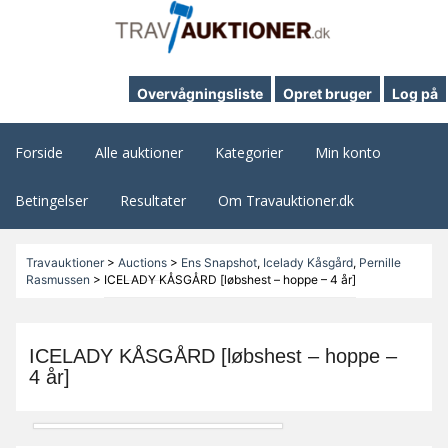
Overvågningsliste
Opret bruger
Log på
Forside
Alle auktioner
Kategorier
Min konto
Betingelser
Resultater
Om Travauktioner.dk
Travauktioner
>
Auctions
>
Ens Snapshot
,
Icelady Kåsgård
,
Pernille
Rasmussen
>
ICELADY KÅSGÅRD [løbshest – hoppe – 4 år]
ICELADY KÅSGÅRD [løbshest – hoppe –
4 år]