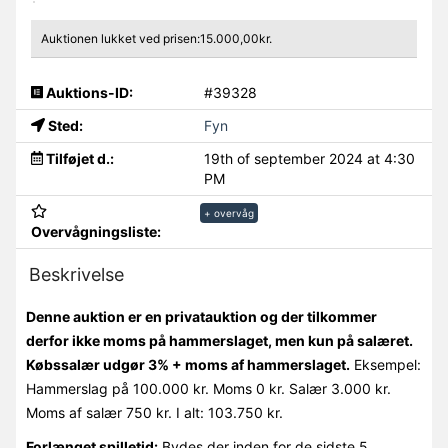
Auktionen lukket ved prisen:15.000,00kr.
Auktions-ID:
#39328
Sted:
Fyn
Tilføjet d.:
19th of september 2024 at 4:30
PM
+ overvåg
Overvågningsliste:
Beskrivelse
Denne auktion er en privatauktion og der tilkommer
derfor ikke moms på hammerslaget, men kun på salæret.
Købssalær udgør 3% + moms af hammerslaget.
Eksempel:
Hammerslag på 100.000 kr. Moms 0 kr. Salær 3.000 kr.
Moms af salær 750 kr. I alt: 103.750 kr.
Forlænget spilletid:
Bydes der inden for de sidste 5