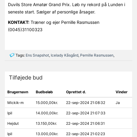
Duvils Store Amatør Grand Prix. Løb ny rekord på Lunden i
seneste start. Sælger af personlige årsager.
KONTAKT:
Træner og ejer Pernille Rasmussen
(0045)31100323
Tags:
Ens Snapshot
,
Icelady Kåsgård
,
Pernille Rasmussen
,
Tilføjede bud
Brugernavn
Budbeløb
Oprettet d.
Vinder
Mickik-m
15.000,00kr.
22-sep-2024 21:08:32
Ja
Ipil
14.000,00kr.
22-sep-2024 21:07:33
Hejdut
13.150,00kr.
22-sep-2024 21:06:31
Ipil
13.000,00kr.
22-sep-2024 21:02:23