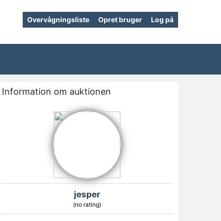
Overvågningsliste
Opret bruger
Log på
Information om auktionen
jesper
(no rating)