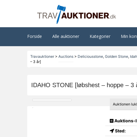
Forside
Alle auktioner
Kategorier
Min kon
Travauktioner
>
Auctions
>
Deliciousstone
,
Golden Stone
,
Ida
– 3 år]
IDAHO STONE [løbshest – hoppe – 3 å
Auktionen luk
Auktions-I
Sted: