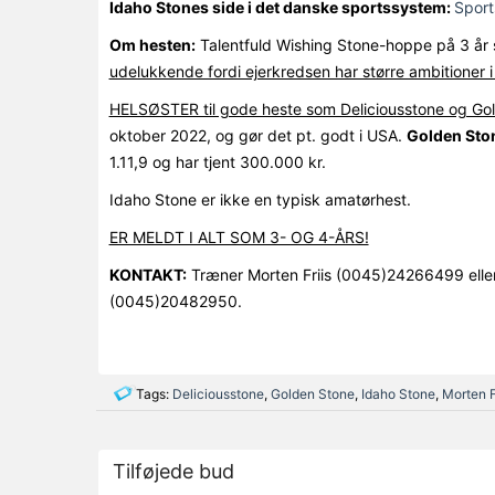
Idaho Stones side i det danske sportssystem:
Sport
Om hesten:
Talentfuld Wishing Stone-hoppe på 3 år s
udelukkende fordi ejerkredsen har større ambitioner i
HELSØSTER til gode heste som Deliciousstone og Go
oktober 2022, og gør det pt. godt i USA.
Golden Sto
1.11,9 og har tjent 300.000 kr.
Idaho Stone er ikke en typisk amatørhest.
ER MELDT I ALT SOM 3- OG 4-ÅRS!
KONTAKT:
Træner Morten Friis (0045)24266499 eller 
(0045)20482950.
Tags:
Deliciousstone
,
Golden Stone
,
Idaho Stone
,
Morten F
Tilføjede bud