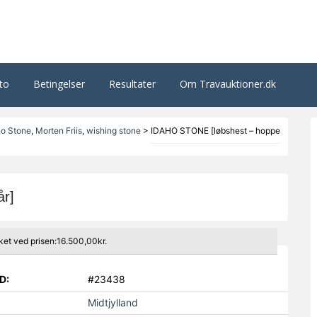
to
Betingelser
Resultater
Om Travauktioner.dk
ho Stone
,
Morten Friis
,
wishing stone
>
IDAHO STONE [løbshest – hoppe
r]
ket ved prisen:16.500,00kr.
D:
#23438
Midtjylland