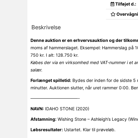
Tilføjet d.:
Overvågni
Beskrivelse
Denne auktion er en erhvervsauktion og der tilk
moms af hammerslaget. Eksempel: Hammerslag på 10
750 kr. I alt: 128.750 kr.
Købes der via en virksomhed med VAT-nummer i et an
salær.
Forlænget spilletid:
Bydes der inden for de sidste 5 
minutter. Auktionen slutter, når uret rammer 0:00. Be
———————————-
NAVN:
IDAHO STONE (2020)
Afstamning:
Wishing Stone – Ashleigh’s Legacy (Win
Løbsresultater:
Ustartet. Klar til prøveløb.