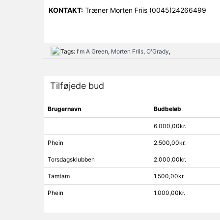
KONTAKT:
Træner Morten Friis (0045)24266499
Tags:
I'm A Green
,
Morten Friis
,
O'Grady
,
Tilføjede bud
Brugernavn
Budbeløb
6.000,00kr.
Phein
2.500,00kr.
Torsdagsklubben
2.000,00kr.
Tamtam
1.500,00kr.
Phein
1.000,00kr.