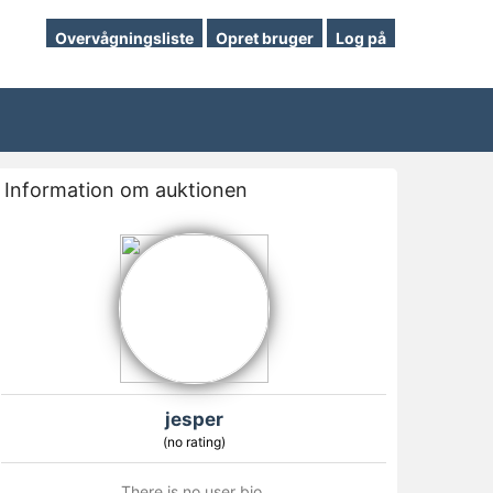
Overvågningsliste
Opret bruger
Log på
Information om auktionen
jesper
(no rating)
There is no user bio.