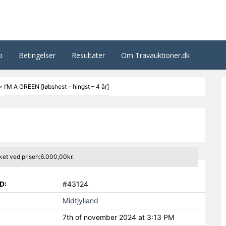
o
Betingelser
Resultater
Om Travauktioner.dk
>
I’M A GREEN [løbshest – hingst – 4 år]
]
ket ved prisen:6.000,00kr.
D:
#43124
Midtjylland
7th of november 2024 at 3:13 PM