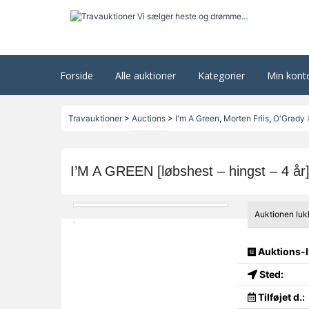
Forside
Alle auktioner
Kategorier
Min kont
Travauktioner
>
Auctions
>
I'm A Green
,
Morten Friis
,
O'Grady
I’M A GREEN [løbshest – hingst – 4 år
Auktionen luk
Auktions-I
Sted:
Tilføjet d.: