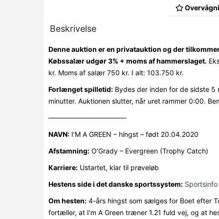
Overvågni
Beskrivelse
Denne auktion er en privatauktion og der tilkomme
Købssalær udgør 3% + moms af hammerslaget.
Eks
kr. Moms af salær 750 kr. I alt: 103.750 kr.
Forlænget spilletid:
Bydes der inden for de sidste 5 
minutter. Auktionen slutter, når uret rammer 0:00. Be
———————————-
NAVN:
I’M A GREEN – hingst – født 20.04.2020
Afstamning:
O’Grady – Evergreen (Trophy Catch)
Karriere:
Ustartet, klar til prøveløb
Hestens side i det danske sportssystem:
Sportsinfo 
Om hesten:
4-års hingst som sælges for Boet efter T
fortæller, at I’m A Green træner 1.21 fuld vej, og at 