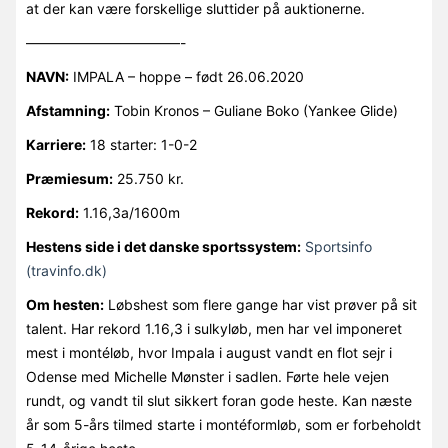
at der kan være forskellige sluttider på auktionerne.
———————————-
NAVN:
IMPALA – hoppe – født 26.06.2020
Afstamning:
Tobin Kronos – Guliane Boko (Yankee Glide)
Karriere:
18 starter: 1-0-2
Præmiesum:
25.750 kr.
Rekord:
1.16,3a/1600m
Hestens side i det danske sportssystem:
Sportsinfo
(travinfo.dk)
Om hesten:
Løbshest som flere gange har vist prøver på sit
talent. Har rekord 1.16,3 i sulkyløb, men har vel imponeret
mest i montéløb, hvor Impala i august vandt en flot sejr i
Odense med Michelle Mønster i sadlen. Førte hele vejen
rundt, og vandt til slut sikkert foran gode heste. Kan næste
år som 5-års tilmed starte i montéformløb, som er forbeholdt