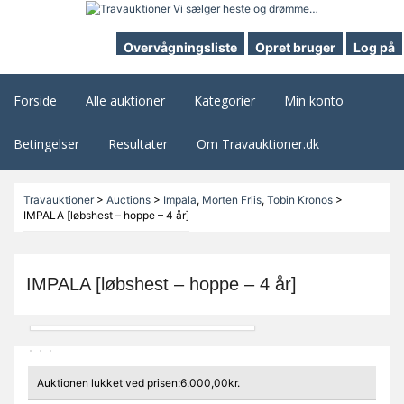
Overvågningsliste
Opret bruger
Log på
Forside
Alle auktioner
Kategorier
Min konto
Betingelser
Resultater
Om Travauktioner.dk
Travauktioner
>
Auctions
>
Impala
,
Morten Friis
,
Tobin Kronos
>
IMPALA [løbshest – hoppe – 4 år]
IMPALA [løbshest – hoppe – 4 år]
Auktionen lukket ved prisen:6.000,00kr.