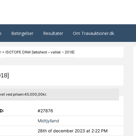
o
Betingelser
Resultater
Om Travauktioner.dk
l
>
ISOTOPE D’AM [løbshest – vallak – 2018]
018]
ket ved prisen:45.000,00kr.
D:
#27876
Midtjylland
28th of december 2023 at 2:22 PM