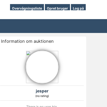
Overvågningsliste
Opret bruger
Log på
Information om auktionen
jesper
(no rating)
There is no user bio.