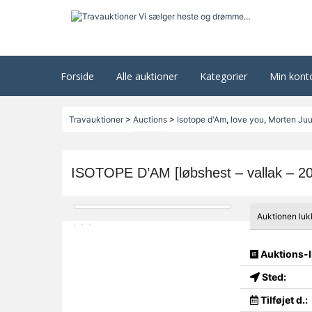
Forside
Alle auktioner
Kategorier
Min kont
Travauktioner
>
Auctions
>
Isotope d'Am
,
love you
,
Morten Juu
ISOTOPE D’AM [løbshest – vallak – 2
Auktionen luk
Auktions-I
Sted:
Tilføjet d.: