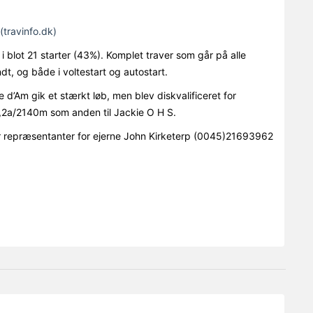
(travinfo.dk)
 blot 21 starter (43%). Komplet traver som går på alle
dt, og både i voltestart og autostart.
 d’Am gik et stærkt løb, men blev diskvalificeret for
6,2a/2140m som anden til Jackie O H S.
 repræsentanter for ejerne John Kirketerp (0045)21693962