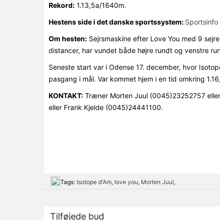
Rekord:
1.13,5a/1640m.
Hestens side i det danske sportssystem:
Sportsinfo 
Om hesten:
Sejrsmaskine efter Love You med 9 sejre i
distancer, har vundet både højre rundt og venstre run
Seneste start var i Odense 17. december, hvor Isotope
pasgang i mål. Var kommet hjem i en tid omkring 1.1
KONTAKT:
Træner Morten Juul (0045)23252757 eller
eller Frank Kjelde (0045)24441100.
Tags:
Isotope d'Am
,
love you
,
Morten Juul
,
Tilføjede bud