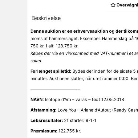
Overvågni
Beskrivelse
Denne auktion er en erhvervsauktion og der tilk
moms af hammerslaget. Eksempel: Hammerslag på 10
750 kr. I alt: 128.750 kr.
Købes der via en virksomhed med VAT-nummer i et an
salær.
Forlænget spilletid:
Bydes der inden for de sidste 5 
minutter. Auktionen slutter, når uret rammer 0:00. Be
———————————-
NAVN:
Isotope d’Am – vallak – født 12.05.2018
Afstamning:
Love You – Ariane d’Autout (Ready Cash
Løbsresultater:
21 starter: 9-1-1
Præmiesum:
122.755 kr.