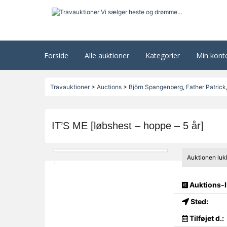
Forside
Alle auktioner
Kategorier
Min kont
Travauktioner
>
Auctions
>
Björn Spangenberg
,
Father Patrick
IT’S ME [løbshest – hoppe – 5 år]
Auktionen luk
Auktions-I
Sted:
Tilføjet d.: