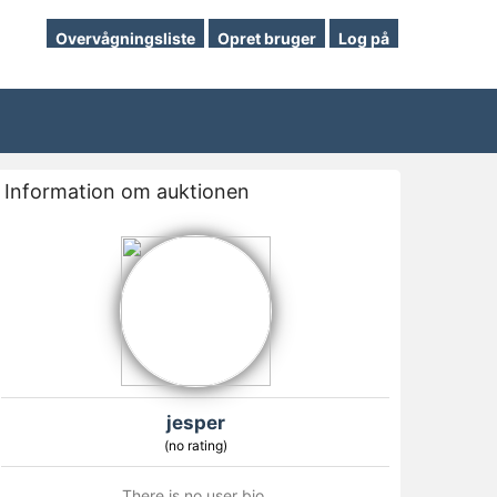
Overvågningsliste
Opret bruger
Log på
Information om auktionen
jesper
(no rating)
There is no user bio.