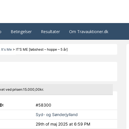
o
Betingelser
Resultater
Om Travauktioner.dk
,
It's Me
>
IT’S ME [løbshest – hoppe – 5 år]
ket ved prisen:15.000,00kr.
D:
#58300
Syd- og Sønderjylland
29th of maj 2025 at 6:59 PM