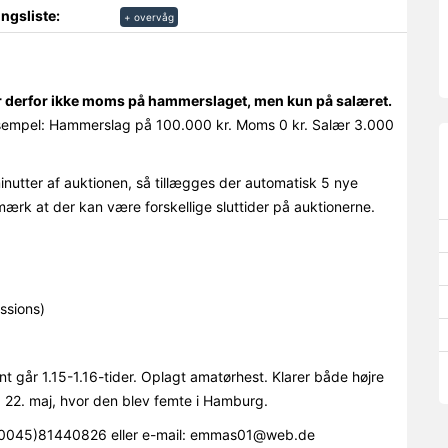
ngsliste:
+ overvåg
r derfor ikke moms på hammerslaget, men kun på salæret.
empel: Hammerslag på 100.000 kr. Moms 0 kr. Salær 3.000
minutter af auktionen, så tillægges der automatisk 5 nye
mærk at der kan være forskellige sluttider på auktionerne.
ssions)
 går 1.15-1.16-tider. Oplagt amatørhest. Klarer både højre
 22. maj, hvor den blev femte i Hamburg.
(0045)81440826 eller e-mail: emmas01@web.de