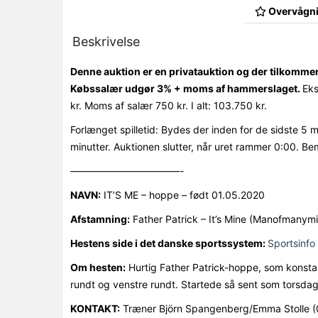
Overvågni
Beskrivelse
Denne auktion er en privatauktion og der tilkomme
Købssalær udgør 3% + moms af hammerslaget.
Eks
kr. Moms af salær 750 kr. I alt: 103.750 kr.
Forlænget spilletid: Bydes der inden for de sidste 5 
minutter. Auktionen slutter, når uret rammer 0:00. Be
———————————-
NAVN:
IT’S ME – hoppe – født 01.05.2020
Afstamning:
Father Patrick – It’s Mine (Manofmanymi
Hestens side i det danske sportssystem:
Sportsinfo
Om hesten:
Hurtig Father Patrick-hoppe, som konstant
rundt og venstre rundt. Startede så sent som torsdag
KONTAKT:
Træner Björn Spangenberg/Emma Stolle 