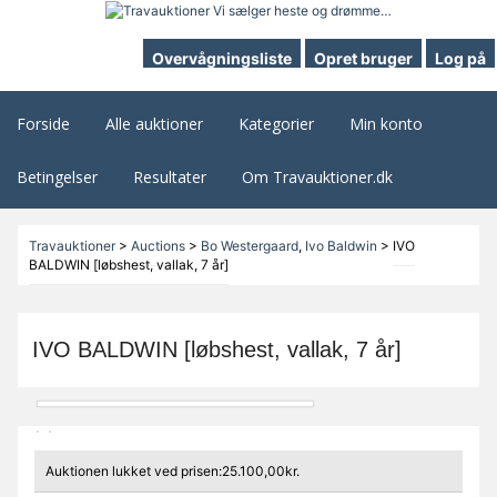
Overvågningsliste
Opret bruger
Log på
Forside
Alle auktioner
Kategorier
Min konto
Betingelser
Resultater
Om Travauktioner.dk
Travauktioner
>
Auctions
>
Bo Westergaard
,
Ivo Baldwin
>
IVO
BALDWIN [løbshest, vallak, 7 år]
IVO BALDWIN [løbshest, vallak, 7 år]
Auktionen lukket ved prisen:25.100,00kr.