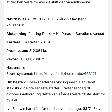
at der kan være forskellige sluttider på auktionerne.
———————————-
NAVN:
IVO BALDWIN (2015) – 7-årig vallak (født
24.03.2015)
Afstamning:
Passing Renka – Hit Parade (Buvetier d’Aunou)
Karriere:
59 starter: 7-6-4
Præmiesum:
212.051 kr.
Rekord:
1.13,1a/2000m.
Hestens side i
Sportssystemet:
https://travinfo.dk/horse_tabs/653171
Om hesten:
Tipseksperternes yndlingshest. Har været
staldskrig de fire seneste starter!
Starter søndag 30.
oktober i Aalborg, og dette kan således være første start for
ny ejer
.
Ivo Baldwin har stået for tur til at vinde længe.
22/7
i Skive