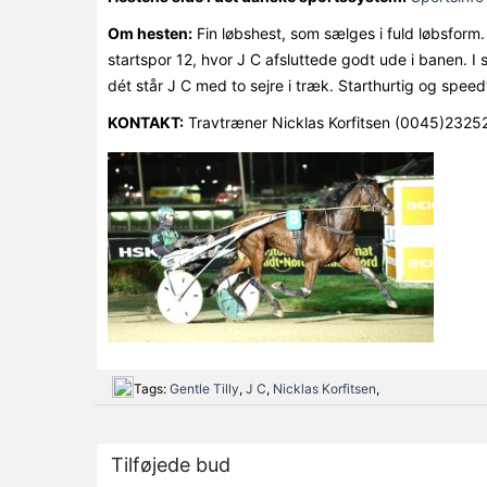
Om hesten:
Fin løbshest, som sælges i fuld løbsform. 
startspor 12, hvor J C afsluttede godt ude i banen. I
dét står J C med to sejre i træk. Starthurtig og speed
KONTAKT:
Travtræner Nicklas Korfitsen (0045)232
Tags:
Gentle Tilly
,
J C
,
Nicklas Korfitsen
,
Tilføjede bud