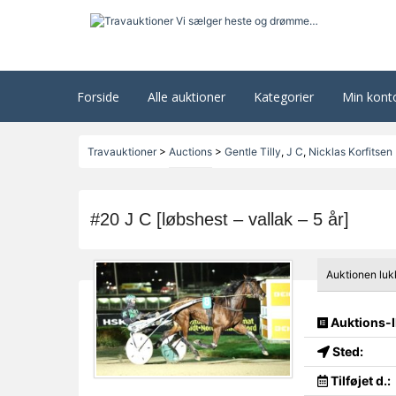
Forside
Alle auktioner
Kategorier
Min kont
Travauktioner
>
Auctions
>
Gentle Tilly
,
J C
,
Nicklas Korfitsen
#20 J C [løbshest – vallak – 5 år]
Auktionen luk
Auktions-I
Sted:
Tilføjet d.: