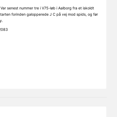
Var senest nummer tre i V75-løb i Aalborg fra et iskoldt
 starten forinden galopperede J C på vej mod spids, og før
y.
52083