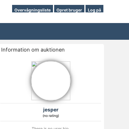
Overvågningsliste
Opret bruger
Log på
Information om auktionen
jesper
(no rating)
There is no user bio.