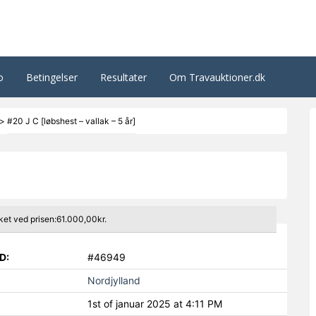
o
Betingelser
Resultater
Om Travauktioner.dk
>
#20 J C [løbshest – vallak – 5 år]
ket ved prisen:61.000,00kr.
D:
#46949
Nordjylland
1st of januar 2025 at 4:11 PM