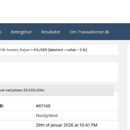
o
Betingelser
Resultater
Om Travauktioner.dk
JVB-hesten
,
Kajser
>
KAJSER [løbshest – vallak – 5 år]
ket ved prisen:35.000,00kr.
D:
#61146
Nordjylland
29th of januar 2026 at 10:41 PM