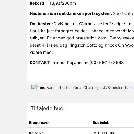
Rekord:
1.13,9a/2000m
Hestens side i det danske sportssystem:
Sportsinfo
Om hesten:
“JVB-hesten”/”Aarhus-hesten” sælges udel
Har ikke just forpagtet heldet i løbene, men vandt l
sulkyen. En anden god præstation kom i Derbyweekende
besat 4-årsløb bag Kingston Sotto og Knock On Wood. 
videre med.
KONTAKT:
Træner Kaj Jensen (0045)61753668
Tags:
Aarhus-hesten
,
Great Challenger
,
JVB-hesten
,
Kajse
Tilføjede bud
Brugernavn
Budbeløb
Kajserkaj
35.000,00kr.