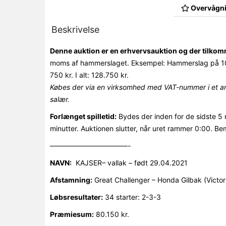
Overvågni
Beskrivelse
Denne auktion er en erhvervsauktion og der tilk
moms af hammerslaget. Eksempel: Hammerslag på 10
750 kr. I alt: 128.750 kr.
Købes der via en virksomhed med VAT-nummer i et an
salær.
Forlænget spilletid:
Bydes der inden for de sidste 5 
minutter. Auktionen slutter, når uret rammer 0:00. Be
———————————-
NAVN:
KAJSER– vallak – født 29.04.2021
Afstamning:
Great Challenger – Honda Gilbak (Victor 
Løbsresultater:
34 starter: 2-3-3
Præmiesum:
80.150 kr.