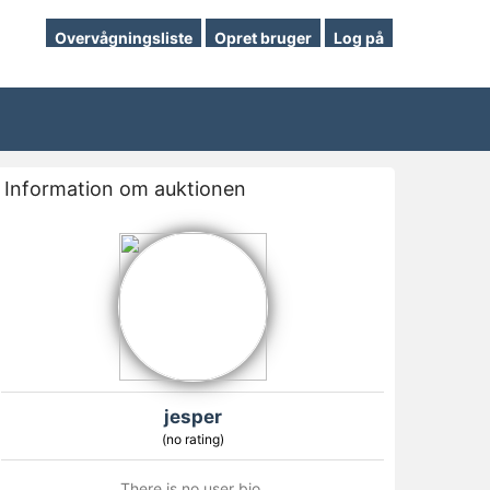
Overvågningsliste
Opret bruger
Log på
Information om auktionen
jesper
(no rating)
There is no user bio.