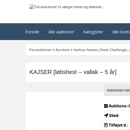
Forside
Alle auktioner
Kategorier
Min kont
Travauktioner
>
Auctions
>
Aarhus-hesten
,
Great Challenger
,
KAJSER [løbshest – vallak – 5 år]
Auktionen luk
Auktions-I
Sted:
Tilføjet d.: