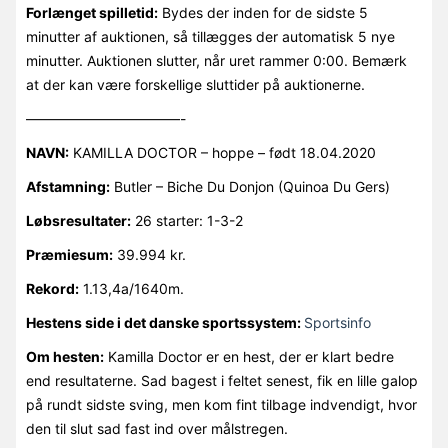
Forlænget spilletid:
Bydes der inden for de sidste 5
minutter af auktionen, så tillægges der automatisk 5 nye
minutter. Auktionen slutter, når uret rammer 0:00. Bemærk
at der kan være forskellige sluttider på auktionerne.
———————————-
NAVN:
KAMILLA DOCTOR – hoppe – født 18.04.2020
Afstamning:
Butler – Biche Du Donjon (Quinoa Du Gers)
Løbsresultater:
26 starter: 1-3-2
Præmiesum:
39.994 kr.
Rekord:
1.13,4a/1640m.
Hestens side i det danske sportssystem:
Sportsinfo
Om hesten:
Kamilla Doctor er en hest, der er klart bedre
end resultaterne. Sad bagest i feltet senest, fik en lille galop
på rundt sidste sving, men kom fint tilbage indvendigt, hvor
den til slut sad fast ind over målstregen.