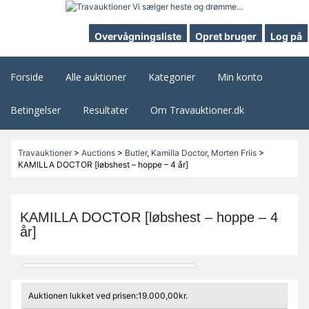
Overvågningsliste
Opret bruger
Log på
Forside
Alle auktioner
Kategorier
Min konto
Betingelser
Resultater
Om Travauktioner.dk
Travauktioner
>
Auctions
>
Butler
,
Kamilla Doctor
,
Morten Friis
>
KAMILLA DOCTOR [løbshest – hoppe – 4 år]
KAMILLA DOCTOR [løbshest – hoppe – 4
år]
Auktionen lukket ved prisen:19.000,00kr.