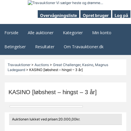
Overvågningsliste
Opret bruger
Log på
Forside
Alle auktioner
Kategorier
Min konto
Betingelser
Resultater
Om Travauktioner.dk
Travauktioner
>
Auctions
>
Great Challenger
,
Kasino
,
Magnus
Ladegaard
>
KASINO [løbshest – hingst – 3 år]
KASINO [løbshest – hingst – 3 år]
Auktionen lukket ved prisen:20.000,00kr.