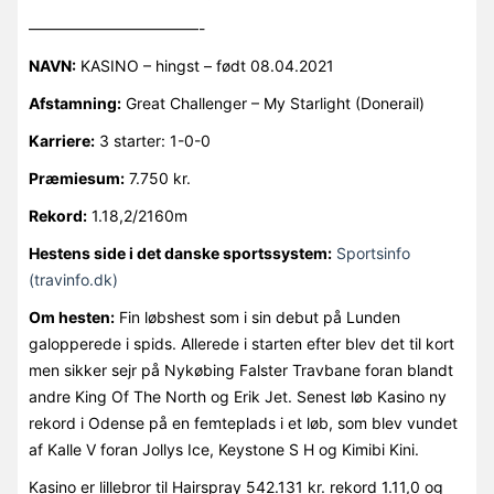
———————————-
NAVN:
KASINO – hingst – født 08.04.2021
Afstamning:
Great Challenger – My Starlight (Donerail)
Karriere:
3 starter: 1-0-0
Præmiesum:
7.750 kr.
Rekord:
1.18,2/2160m
Hestens side i det danske sportssystem:
Sportsinfo
(travinfo.dk)
Om hesten:
Fin løbshest som i sin debut på Lunden
galopperede i spids. Allerede i starten efter blev det til kort
men sikker sejr på Nykøbing Falster Travbane foran blandt
andre King Of The North og Erik Jet. Senest løb Kasino ny
rekord i Odense på en femteplads i et løb, som blev vundet
af Kalle V foran Jollys Ice, Keystone S H og Kimibi Kini.
Kasino er lillebror til Hairspray 542.131 kr. rekord 1.11,0 og