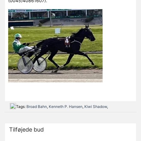
(0045)40861607).
Tags:
Broad Bahn
,
Kenneth P. Hansen
,
Kiwi Shadow
,
Tilføjede bud