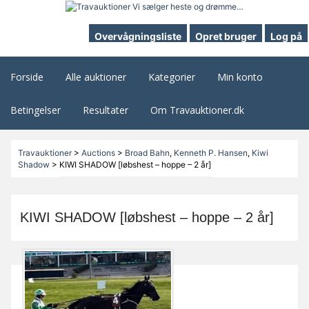
Overvågningsliste
Opret bruger
Log på
Forside
Alle auktioner
Kategorier
Min konto
Betingelser
Resultater
Om Travauktioner.dk
Travauktioner
>
Auctions
>
Broad Bahn
,
Kenneth P. Hansen
,
Kiwi
Shadow
>
KIWI SHADOW [løbshest – hoppe – 2 år]
KIWI SHADOW [løbshest – hoppe – 2 år]