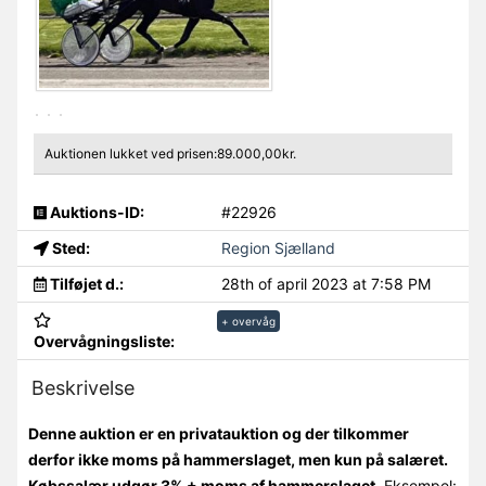
Auktionen lukket ved prisen:89.000,00kr.
Auktions-ID:
#22926
Sted:
Region Sjælland
Tilføjet d.:
28th of april 2023 at 7:58 PM
+ overvåg
Overvågningsliste:
Beskrivelse
Denne auktion er en privatauktion og der tilkommer
derfor ikke moms på hammerslaget, men kun på salæret.
Købssalær udgør 3% + moms af hammerslaget.
Eksempel: