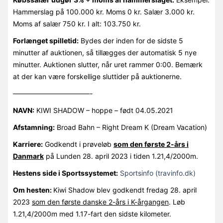
Hammerslag på 100.000 kr. Moms 0 kr. Salær 3.000 kr.
Moms af salær 750 kr. I alt: 103.750 kr.
Forlænget spilletid:
Bydes der inden for de sidste 5
minutter af auktionen, så tillægges der automatisk 5 nye
minutter. Auktionen slutter, når uret rammer 0:00. Bemærk
at der kan være forskellige sluttider på auktionerne.
———————————-
NAVN:
KIWI SHADOW – hoppe – født 04.05.2021
Afstamning:
Broad Bahn – Right Dream K (Dream Vacation)
Karriere:
Godkendt i prøveløb
som den første 2-års i
Danmark
på Lunden 28. april 2023 i tiden 1.21,4/2000m.
Hestens side i Sportssystemet:
Sportsinfo (travinfo.dk)
Om hesten:
Kiwi Shadow blev godkendt fredag 28. april
2023
som den første danske 2-års i K-årgangen
. Løb
1.21,4/2000m med 1.17-fart den sidste kilometer.