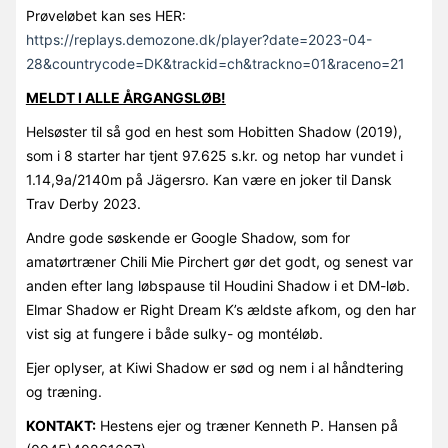
Prøveløbet kan ses HER:
https://replays.demozone.dk/player?date=2023-04-
28&countrycode=DK&trackid=ch&trackno=01&raceno=21
MELDT I ALLE ÅRGANGSLØB!
Helsøster til så god en hest som Hobitten Shadow (2019),
som i 8 starter har tjent 97.625 s.kr. og netop har vundet i
1.14,9a/2140m på Jägersro. Kan være en joker til Dansk
Trav Derby 2023.
Andre gode søskende er Google Shadow, som for
amatørtræner Chili Mie Pirchert gør det godt, og senest var
anden efter lang løbspause til Houdini Shadow i et DM-løb.
Elmar Shadow er Right Dream K’s ældste afkom, og den har
vist sig at fungere i både sulky- og montéløb.
Ejer oplyser, at Kiwi Shadow er sød og nem i al håndtering
og træning.
KONTAKT:
Hestens ejer og træner Kenneth P. Hansen på