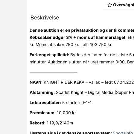
Overvågni
Beskrivelse
Denne auktion er en privatauktion og der tilkomme
Købssalær udgør 3% + moms af hammerslaget.
Eks
kr. Moms af salær 750 kr. I alt: 103.750 kr.
Forlænget spilletid:
Bydes der inden for de sidste 5 
minutter. Auktionen slutter, når uret rammer 0:00. Be
———————————-
NAVN:
KNIGHT RIDER KEKA – vallak – født 07.04.202
Afstamning:
Scarlet Knight – Digital Media (Super P
Løbsresultater:
5 starter: 0-1-1
Præmiesum:
10.000 kr.
Rekord:
1.19,9/2140m
Hestens side i det danske sportssystem:
Sportsinfo