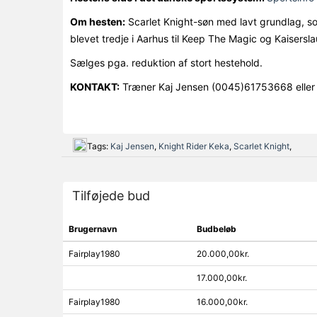
Om hesten:
Scarlet Knight-søn med lavt grundlag, so
blevet tredje i Aarhus til Keep The Magic og Kaisersl
Sælges pga. reduktion af stort hestehold.
KONTAKT:
Træner Kaj Jensen (0045)61753668 eller
Tags:
Kaj Jensen
,
Knight Rider Keka
,
Scarlet Knight
,
Tilføjede bud
Brugernavn
Budbeløb
Fairplay1980
20.000,00kr.
17.000,00kr.
Fairplay1980
16.000,00kr.