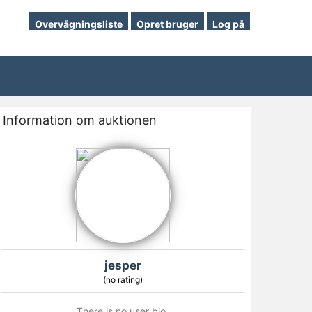
Overvågningsliste
Opret bruger
Log på
Information om auktionen
jesper
(no rating)
There is no user bio.