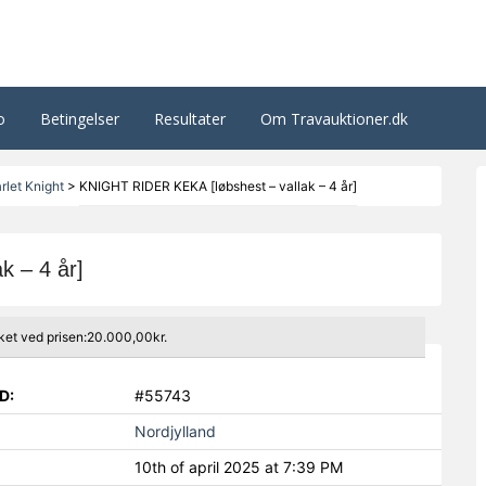
o
Betingelser
Resultater
Om Travauktioner.dk
rlet Knight
>
KNIGHT RIDER KEKA [løbshest – vallak – 4 år]
 – 4 år]
ket ved prisen:20.000,00kr.
D:
#55743
Nordjylland
10th of april 2025 at 7:39 PM