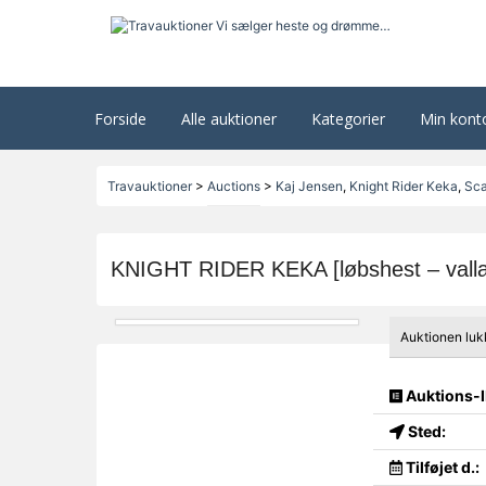
Forside
Alle auktioner
Kategorier
Min kont
Travauktioner
>
Auctions
>
Kaj Jensen
,
Knight Rider Keka
,
Sca
KNIGHT RIDER KEKA [løbshest – vallak
Auktionen luk
Auktions-I
Sted:
Tilføjet d.: