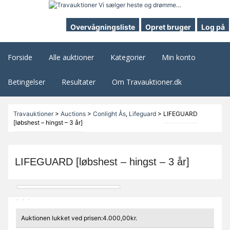
Overvågningsliste
Opret bruger
Log på
Forside
Alle auktioner
Kategorier
Min konto
Betingelser
Resultater
Om Travauktioner.dk
Travauktioner
>
Auctions
>
Conlight Ås
,
Lifeguard
>
LIFEGUARD
[løbshest – hingst – 3 år]
LIFEGUARD [løbshest – hingst – 3 år]
Auktionen lukket ved prisen:4.000,00kr.