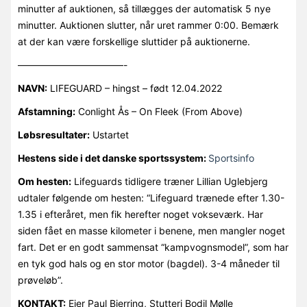
minutter af auktionen, så tillægges der automatisk 5 nye
minutter. Auktionen slutter, når uret rammer 0:00. Bemærk
at der kan være forskellige sluttider på auktionerne.
———————————-
NAVN:
LIFEGUARD – hingst – født 12.04.2022
Afstamning:
Conlight Ås – On Fleek (From Above)
Løbsresultater:
Ustartet
Hestens side i det danske sportssystem:
Sportsinfo
Om hesten:
Lifeguards tidligere træner Lillian Uglebjerg
udtaler følgende om hesten: “Lifeguard trænede efter 1.30-
1.35 i efteråret, men fik herefter noget vokseværk. Har
siden fået en masse kilometer i benene, men mangler noget
fart. Det er en godt sammensat “kampvognsmodel”, som har
en tyk god hals og en stor motor (bagdel). 3-4 måneder til
prøveløb”.
KONTAKT:
Ejer Paul Bjerring, Stutteri Bodil Mølle