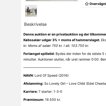
Overvågni
Beskrivelse
Denne auktion er en privatauktion og der tilkomme
Købssalær udgør 3% + moms af hammerslaget.
Ek
kr. Moms af salær 750 kr. I alt: 103.750 kr.
Forlænget spilletid:
Bydes der inden for de sidste 5 
minutter. Auktionen slutter, når uret rammer 0:00. Be
———————————-
NAVN:
Lord Of Speed (2016)
Afstamning:
So Lovely Girl – Love Child (Edel Cheeta
Karriere:
7 starter: 1-3-0
Præmiesum:
19.500 kr.