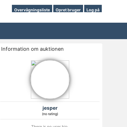
Overvågningsliste
Opret bruger
Log på
Information om auktionen
jesper
(no rating)
There is no user bio.