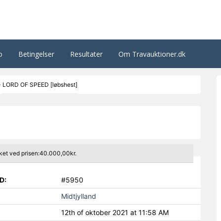
o
Betingelser
Resultater
Om Travauktioner.dk
>
LORD OF SPEED [løbshest]
ket ved prisen:40.000,00kr.
D:
#5950
Midtjylland
12th of oktober 2021 at 11:58 AM