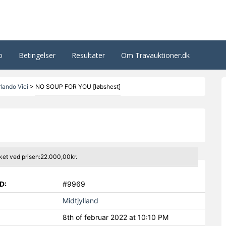
o
Betingelser
Resultater
Om Travauktioner.dk
lando Vici
>
NO SOUP FOR YOU [løbshest]
ket ved prisen:22.000,00kr.
D:
#9969
Midtjylland
8th of februar 2022 at 10:10 PM