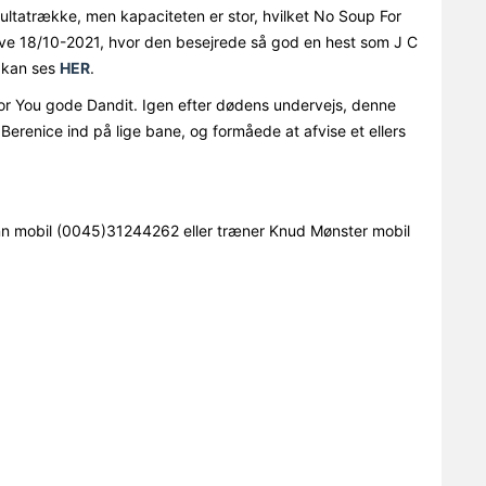
ultatrække, men kapaciteten er stor, hvilket No Soup For
kive 18/10-2021, hvor den besejrede så god en hest som J C
 kan ses
HER
.
 You gode Dandit. Igen efter dødens undervejs, denne
renice ind på lige bane, og formåede at afvise et ellers
nn mobil (0045)31244262 eller træner Knud Mønster mobil