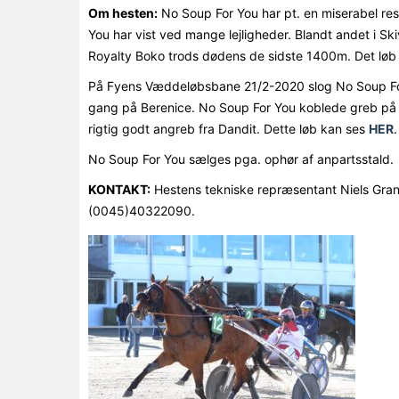
Om hesten:
No Soup For You har pt. en miserabel res
You har vist ved mange lejligheder. Blandt andet i S
Royalty Boko trods dødens de sidste 1400m. Det løb
På Fyens Væddeløbsbane 21/2-2020 slog No Soup For
gang på Berenice. No Soup For You koblede greb på Be
rigtig godt angreb fra Dandit. Dette løb kan ses
HER
.
No Soup For You sælges pga. ophør af anpartsstald.
KONTAKT:
Hestens tekniske repræsentant Niels Gra
(0045)40322090.