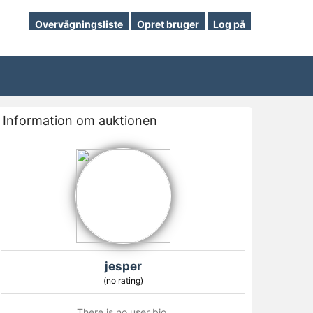
Overvågningsliste
Opret bruger
Log på
Information om auktionen
jesper
(no rating)
There is no user bio.