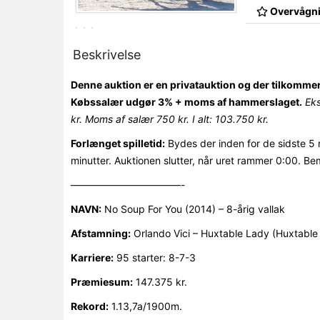
Overvågni
Beskrivelse
Denne auktion er en privatauktion og der tilkomme
Købssalær udgør 3% + moms af hammerslaget.
Ek
kr. Moms af salær 750 kr. I alt: 103.750 kr.
Forlænget spilletid:
Bydes der inden for de sidste 5 
minutter. Auktionen slutter, når uret rammer 0:00. Be
———————————-
NAVN:
No Soup For You (2014) – 8-årig vallak
Afstamning:
Orlando Vici – Huxtable Lady (Huxtable 
Karriere:
95 starter: 8-7-3
Præmiesum:
147.375 kr.
Rekord:
1.13,7a/1900m.