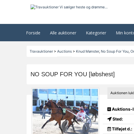
Forside
Alle auktioner
Kategorier
Min kont
Travauktioner
>
Auctions
>
Knud Mønster
,
No Soup For You
,
Or
NO SOUP FOR YOU [løbshest]
Auktionen luk
Auktions-I
Sted:
Tilføjet d.: