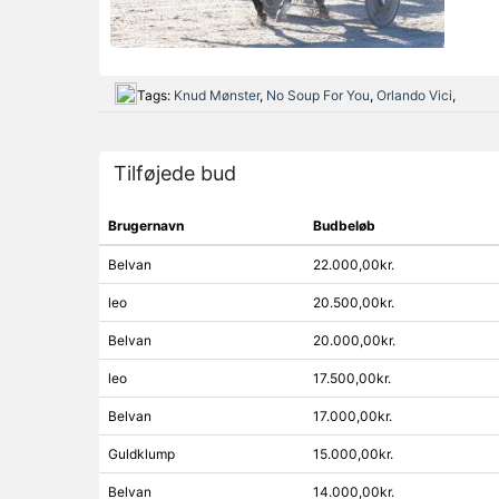
Tags:
Knud Mønster
,
No Soup For You
,
Orlando Vici
,
Tilføjede bud
Brugernavn
Budbeløb
Belvan
22.000,00kr.
leo
20.500,00kr.
Belvan
20.000,00kr.
leo
17.500,00kr.
Belvan
17.000,00kr.
Guldklump
15.000,00kr.
Belvan
14.000,00kr.