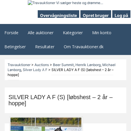
Overvågningsliste
Opret bruger
Log på
Forside
Alle auktioner
Kategorier
Min konto
Betingelser
Resultater
Om Travauktioner.dk
Travauktioner
>
Auctions
>
Beer Summit
,
Henrik Lønborg
,
Michael
Lønborg
,
Silver Lady A F
>
SILVER LADY A F (S) [løbshest – 2 år –
hoppe]
SILVER LADY A F (S) [løbshest – 2 år –
hoppe]