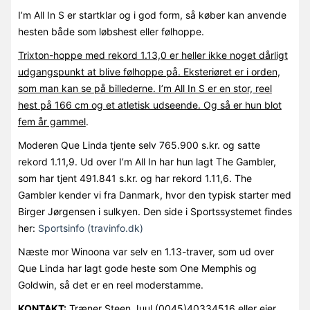
I’m All In S er startklar og i god form, så køber kan anvende
hesten både som løbshest eller følhoppe.
Trixton-hoppe med rekord 1.13,0 er heller ikke noget dårligt
udgangspunkt at blive følhoppe på. Eksteriøret er i orden,
som man kan se på billederne. I’m All In S er en stor, reel
hest på 166 cm og et atletisk udseende. Og så er hun blot
fem år gammel
.
Moderen Que Linda tjente selv 765.900 s.kr. og satte
rekord 1.11,9. Ud over I’m All In har hun lagt The Gambler,
som har tjent 491.841 s.kr. og har rekord 1.11,6. The
Gambler kender vi fra Danmark, hvor den typisk starter med
Birger Jørgensen i sulkyen. Den side i Sportssystemet findes
her:
Sportsinfo (travinfo.dk)
Næste mor Winoona var selv en 1.13-traver, som ud over
Que Linda har lagt gode heste som One Memphis og
Goldwin, så det er en reel moderstamme.
KONTAKT:
Træner Steen Juul (0045)40334516 eller ejer