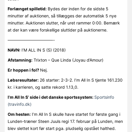
Forlænget spilletid:
Bydes der inden for de sidste 5
minutter af auktionen, så tillægges der automatisk 5 nye
minutter. Auktionen slutter, når uret rammer 0:00. Bemærk
at der kan være forskellige sluttider på auktionerne.
———————————-
NAVN:
I’M ALL IN S (S) (2018)
Afstamning:
Trixton – Que Linda (Joyau d’Amour)
Er hoppen i fol?
Nej.
Løbsresultater:
26 starter: 2-3-2. I’m All In S tjente 161.230
kr. i karrieren, og satte rekord 1.13,0.
I’m All In S’ side i det danske sportssystem:
Sportsinfo
(travinfo.dk)
Om hesten:
I’m All In S skulle have startet for første gang i
Lunden-træner Steen Juuls regi 17. februar på Lunden, men
blev slettet kort før start pga. pludselig opstået halthed.