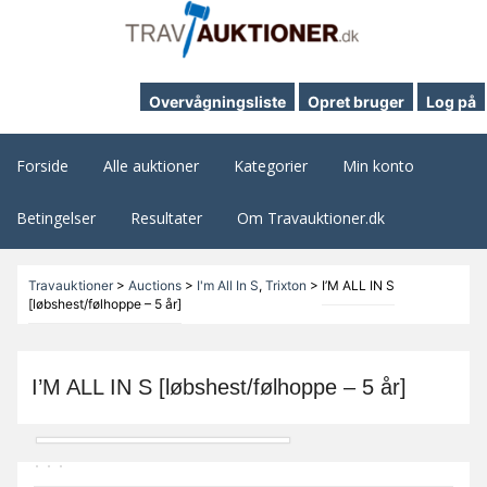
Overvågningsliste
Opret bruger
Log på
Forside
Alle auktioner
Kategorier
Min konto
Betingelser
Resultater
Om Travauktioner.dk
Travauktioner
>
Auctions
>
I'm All In S
,
Trixton
>
I’M ALL IN S
[løbshest/følhoppe – 5 år]
I’M ALL IN S [løbshest/følhoppe – 5 år]