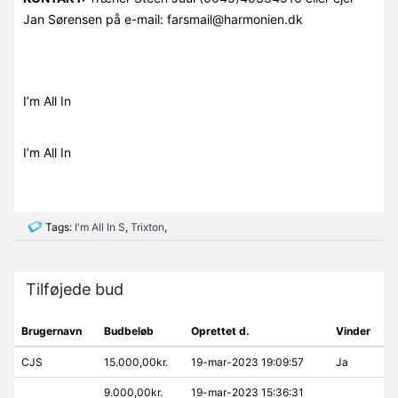
Jan Sørensen på e-mail: farsmail@harmonien.dk
I’m All In
I’m All In
Tags:
I'm All In S
,
Trixton
,
Tilføjede bud
Brugernavn
Budbeløb
Oprettet d.
Vinder
CJS
15.000,00kr.
19-mar-2023 19:09:57
Ja
9.000,00kr.
19-mar-2023 15:36:31