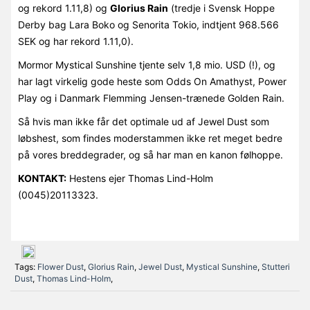
og rekord 1.11,8) og
Glorius Rain
(tredje i Svensk Hoppe
Derby bag Lara Boko og Senorita Tokio, indtjent 968.566
SEK og har rekord 1.11,0).
Mormor Mystical Sunshine tjente selv 1,8 mio. USD (!), og
har lagt virkelig gode heste som Odds On Amathyst, Power
Play og i Danmark Flemming Jensen-trænede Golden Rain.
Så hvis man ikke får det optimale ud af Jewel Dust som
løbshest, som findes moderstammen ikke ret meget bedre
på vores breddegrader, og så har man en kanon følhoppe.
KONTAKT:
Hestens ejer Thomas Lind-Holm
(0045)20113323.
Tags:
Flower Dust
,
Glorius Rain
,
Jewel Dust
,
Mystical Sunshine
,
Stutteri
Dust
,
Thomas Lind-Holm
,