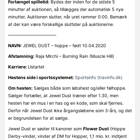
Forlænget spilletid:
Bydes der inden for de sidste 5
minutter af auktionen, så tillægges der automatisk 5 nye
minutter. Auktionen slutter, når uret rammer 0:00. Bemærk
at der kan være forskellige sluttider på auktionerne.
———————————
NAVN:
JEWEL DUST – hoppe – født 10.04.2020
Afstamning:
Raja Mirchi – Burning Rain (Muscle Hill)
Karriere:
Ustartet
Hestens side i sportssystemet:
Sportsinfo (travinfo.dk)
Om hesten:
Sælges både som løbshest og/eller følhoppe.
Sælger fortæller, at Jewel Dust træner efter 1.30, men
hesten har en mus i en has og en kode, som skal fjernes.
Derfor når Jewel Dust ikke årgangsløbene som 3-års, og det
er begrundelsen for at sælge.
Jewel Dust er søster til kanoner som
Flower Dust
(Hoppe
Derby-vinder, vinder af DM for Hopper, 1,1 mio. kr. indtjent