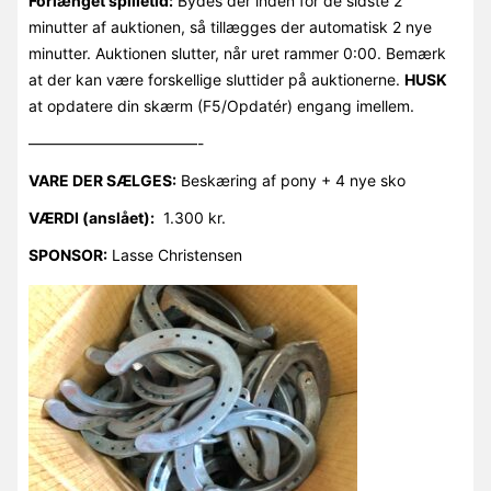
Forlænget spilletid:
Bydes der inden for de sidste 2
minutter af auktionen, så tillægges der automatisk 2 nye
minutter. Auktionen slutter, når uret rammer 0:00. Bemærk
at der kan være forskellige sluttider på auktionerne.
HUSK
at opdatere din skærm (F5/Opdatér) engang imellem.
———————————-
VARE DER SÆLGES:
Beskæring af pony + 4 nye sko
VÆRDI (anslået):
1.300 kr.
SPONSOR:
Lasse Christensen