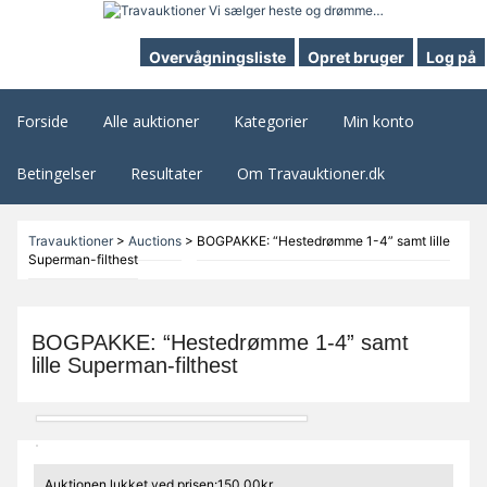
Overvågningsliste
Opret bruger
Log på
Forside
Alle auktioner
Kategorier
Min konto
Betingelser
Resultater
Om Travauktioner.dk
Travauktioner
>
Auctions
>
BOGPAKKE: “Hestedrømme 1-4” samt lille
Superman-filthest
BOGPAKKE: “Hestedrømme 1-4” samt
lille Superman-filthest
Auktionen lukket ved prisen:150,00kr.