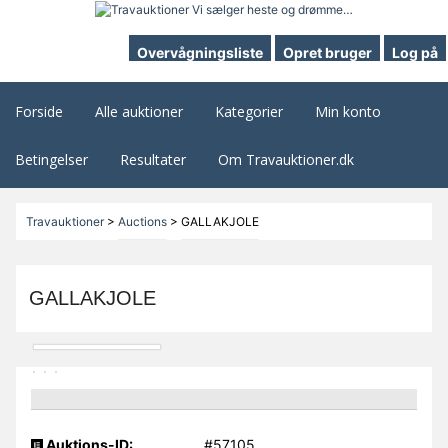
Overvågningsliste
Opret bruger
Log på
Forside
Alle auktioner
Kategorier
Min konto
Betingelser
Resultater
Om Travauktioner.dk
Travauktioner
>
Auctions
>
GALLAKJOLE
GALLAKJOLE
Auktions-ID:
#57105