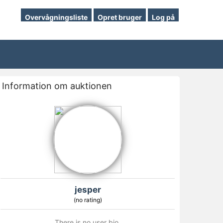
Overvågningsliste
Opret bruger
Log på
Information om auktionen
jesper
(no rating)
There is no user bio.