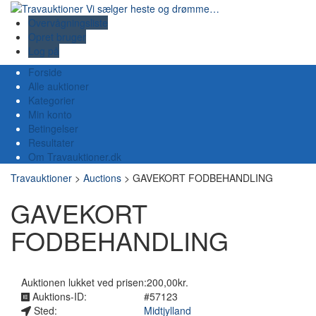
Overvågningsliste
Opret bruger
Log på
Forside
Alle auktioner
Kategorier
Min konto
Betingelser
Resultater
Om Travauktioner.dk
Travauktioner
>
Auctions
>
GAVEKORT FODBEHANDLING
GAVEKORT
FODBEHANDLING
Auktionen lukket ved prisen:200,00kr.
Auktions-ID:
#57123
Sted:
Midtjylland