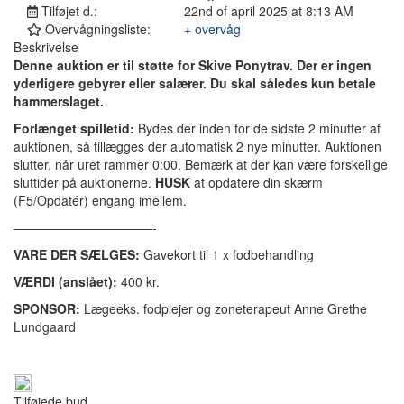
Tilføjet d.:
22nd of april 2025 at 8:13 AM
Overvågningsliste:
+ overvåg
Beskrivelse
Denne auktion er til støtte for Skive Ponytrav. Der er ingen
yderligere gebyrer eller salærer. Du skal således kun betale
hammerslaget.
Forlænget spilletid:
Bydes der inden for de sidste 2 minutter af
auktionen, så tillægges der automatisk 2 nye minutter. Auktionen
slutter, når uret rammer 0:00. Bemærk at der kan være forskellige
sluttider på auktionerne.
HUSK
at opdatere din skærm
(F5/Opdatér) engang imellem.
———————————-
VARE DER SÆLGES:
Gavekort til 1 x fodbehandling
VÆRDI (anslået):
400 kr.
SPONSOR:
Lægeeks. fodplejer og zoneterapeut Anne Grethe
Lundgaard
Tilføjede bud