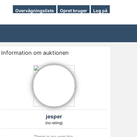
Overvågningsliste
Opret bruger
Log på
Information om auktionen
jesper
(no rating)
There is no user bio.