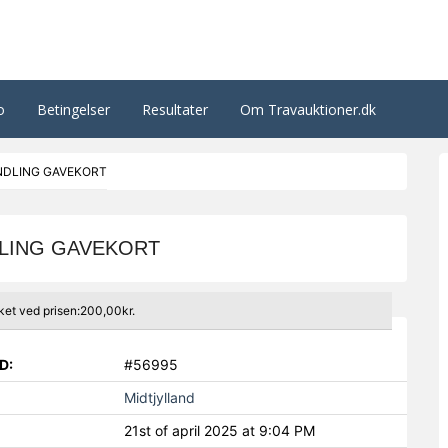
o
Betingelser
Resultater
Om Travauktioner.dk
NDLING GAVEKORT
LING GAVEKORT
ket ved prisen:200,00kr.
D:
#56995
Midtjylland
21st of april 2025 at 9:04 PM