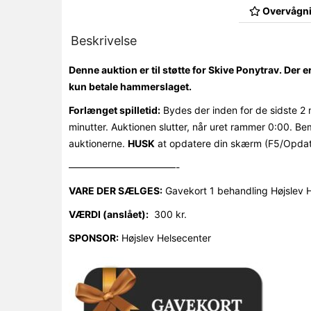
Overvågni
Beskrivelse
Denne auktion er til støtte for Skive Ponytrav. Der e
kun betale hammerslaget.
Forlænget spilletid:
Bydes der inden for de sidste 2 
minutter. Auktionen slutter, når uret rammer 0:00. Be
auktionerne.
HUSK
at opdatere din skærm (F5/Opdat
———————————-
VARE DER SÆLGES:
Gavekort 1 behandling Højslev He
VÆRDI (anslået):
300 kr.
SPONSOR:
Højslev Helsecenter