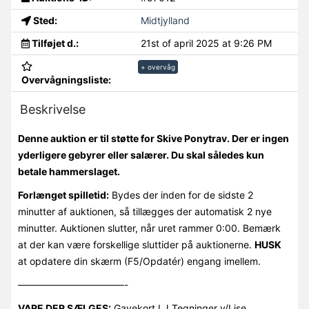
Sted:
Midtjylland
Tilføjet d.:
21st of april 2025 at 9:26 PM
+ overvåg
Overvågningsliste:
Beskrivelse
Denne auktion er til støtte for Skive Ponytrav. Der er ingen
yderligere gebyrer eller salærer. Du skal således kun
betale hammerslaget.
Forlænget spilletid:
Bydes der inden for de sidste 2
minutter af auktionen, så tillægges der automatisk 2 nye
minutter. Auktionen slutter, når uret rammer 0:00. Bemærk
at der kan være forskellige sluttider på auktionerne.
HUSK
at opdatere din skærm (F5/Opdatér) engang imellem.
———————————-
VARE DER SÆLGES:
Gavekort LJ Tegninger v/Lise