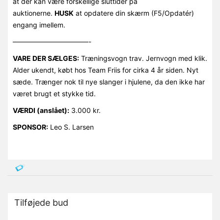
at der kan være forskellige sluttider på
auktionerne.
HUSK
at opdatere din skærm (F5/Opdatér)
engang imellem.
———————————-
VARE DER SÆLGES:
Træningsvogn trav. Jernvogn med klik.
Alder ukendt, købt hos Team Friis for cirka 4 år siden. Nyt
sæde. Trænger nok til nye slanger i hjulene, da den ikke har
været brugt et stykke tid.
VÆRDI (anslået):
3.000 kr.
SPONSOR:
Leo S. Larsen
Tilføjede bud